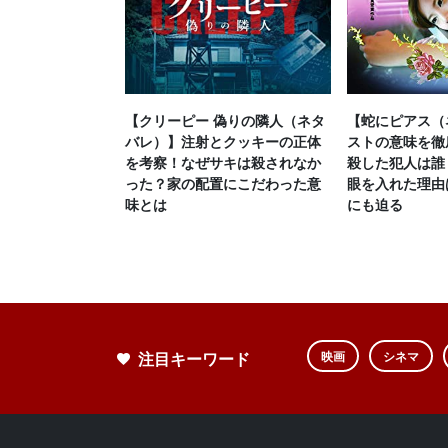
【クリーピー 偽りの隣人（ネタ
【蛇にピアス（
バレ）】注射とクッキーの正体
ストの意味を徹
を考察！なぜサキは殺されなか
殺した犯人は誰
った？家の配置にこだわった意
眼を入れた理由
味とは
にも迫る
注目キーワード
映画
シネマ