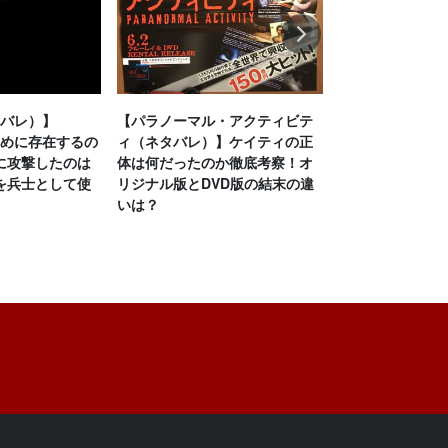
Next
タバレ）】
【パラノーマル・アクティビテ
【グッドナイト
ために存在するの
ィ（ネタバレ）】ケイティの正
バレ）】ラスト
に攻撃したのは
体は何だったのか徹底考察！オ
考察！母が1人分
を兵士として使
リジナル版とDVD版の結末の違
ない理由は？猫
いは？
迫る