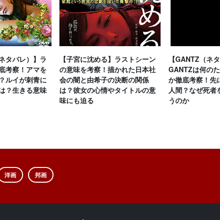
ネタバレ）】ラ
【子宮に沈める】ラストシーン
【GANTZ（ネ
底考察！アマを
の意味を考察！描かれた日本社
GANTZは何の
？ルイが刺青に
会の闇と由希子の決断の関係
か徹底考察！先
は？生きる意味
は？彼女の心情やタイトルの意
人間？なぜ死者
味にも迫る
うのか
洋画
邦画