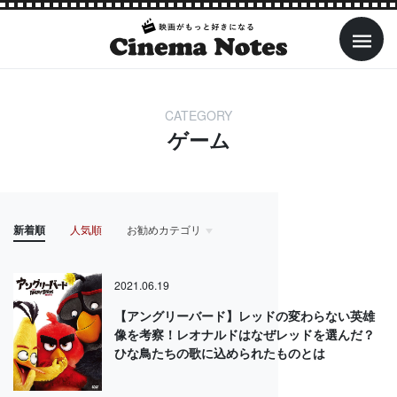
CATEGORY
ゲーム
新着順
人気順
お勧めカテゴリ
HOME
アイドル
アクション・アドベンチャー
アニメ
2021.06.19
【アングリーバード】レッドの変わらない英雄
像を考察！レオナルドはなぜレッドを選んだ？
ひな鳥たちの歌に込められたものとは