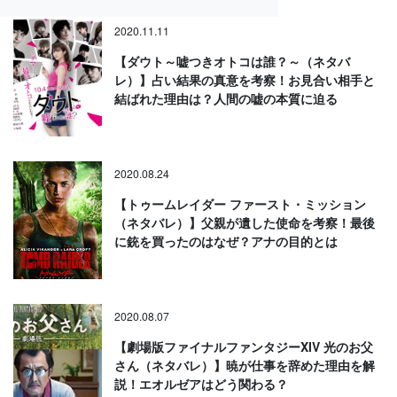
2020.11.11
【ダウト～嘘つきオトコは誰？～（ネタバ
レ）】占い結果の真意を考察！お見合い相手と
結ばれた理由は？人間の嘘の本質に迫る
2020.08.24
【トゥームレイダー ファースト・ミッション
（ネタバレ）】父親が遺した使命を考察！最後
に銃を買ったのはなぜ？アナの目的とは
2020.08.07
【劇場版ファイナルファンタジーXIV 光のお父
さん（ネタバレ）】暁が仕事を辞めた理由を解
説！エオルゼアはどう関わる？