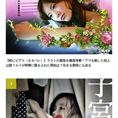
【蛇にピアス（ネタバレ）】ラストの意味を徹底考察！アマを殺した犯人
は誰？ルイが刺青に眼を入れた理由は？生きる意味にも迫る
3