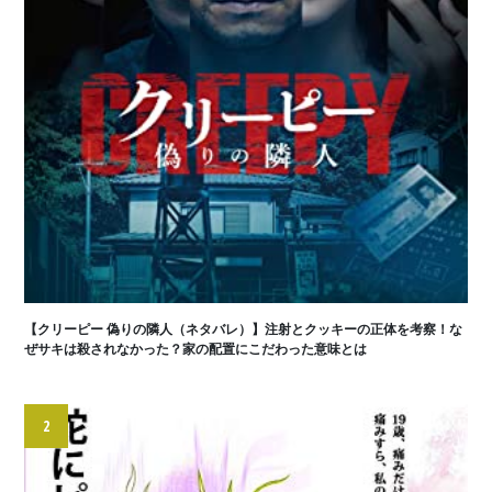
【クリーピー 偽りの隣人（ネタバレ）】注射とクッキーの正体を考察！な
ぜサキは殺されなかった？家の配置にこだわった意味とは
2