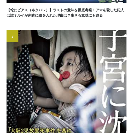
【蛇にピアス（ネタバレ）】ラストの意味を徹底考察！アマを殺した犯人
は誰？ルイが刺青に眼を入れた理由は？生きる意味にも迫る
3