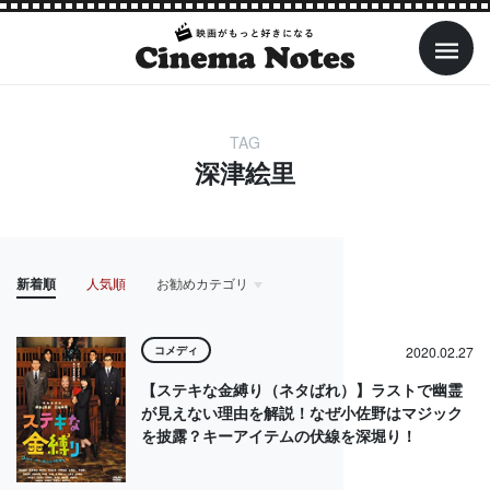
TAG
深津絵里
新着順
人気順
お勧めカテゴリ
HOME
アイドル
アクション・アドベンチャー
アニメ
コメディ
2020.02.27
【ステキな金縛り（ネタばれ）】ラストで幽霊
が見えない理由を解説！なぜ小佐野はマジック
を披露？キーアイテムの伏線を深堀り！