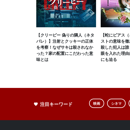
【クリーピー 偽りの隣人（ネタ
【蛇にピアス（
バレ）】注射とクッキーの正体
ストの意味を徹
を考察！なぜサキは殺されなか
殺した犯人は誰
った？家の配置にこだわった意
眼を入れた理由
味とは
にも迫る
注目キーワード
映画
シネマ