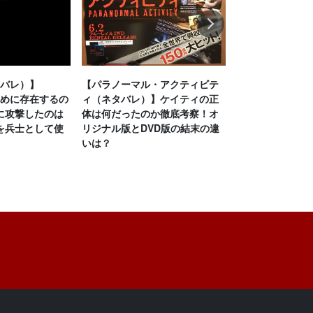
Next
タバレ）】
【パラノーマル・アクティビテ
【グッドナイト
ために存在するの
ィ（ネタバレ）】ケイティの正
バレ）】ラスト
に攻撃したのは
体は何だったのか徹底考察！オ
考察！母が1人分
を兵士として使
リジナル版とDVD版の結末の違
ない理由は？猫
いは？
迫る