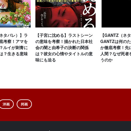
ネタバレ）】ラ
【子宮に沈める】ラストシーン
【GANTZ（ネ
底考察！アマを
の意味を考察！描かれた日本社
GANTZは何の
？ルイが刺青に
会の闇と由希子の決断の関係
か徹底考察！先
は？生きる意味
は？彼女の心情やタイトルの意
人間？なぜ死者
味にも迫る
うのか
洋画
邦画