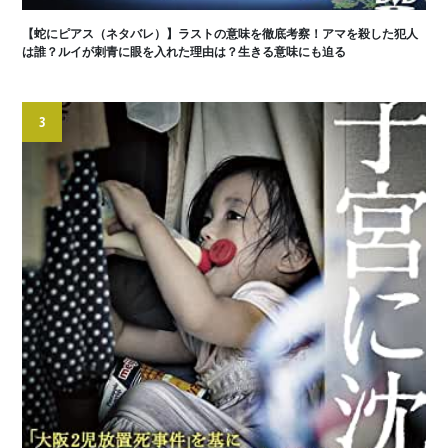
【蛇にピアス（ネタバレ）】ラストの意味を徹底考察！アマを殺した犯人
は誰？ルイが刺青に眼を入れた理由は？生きる意味にも迫る
3