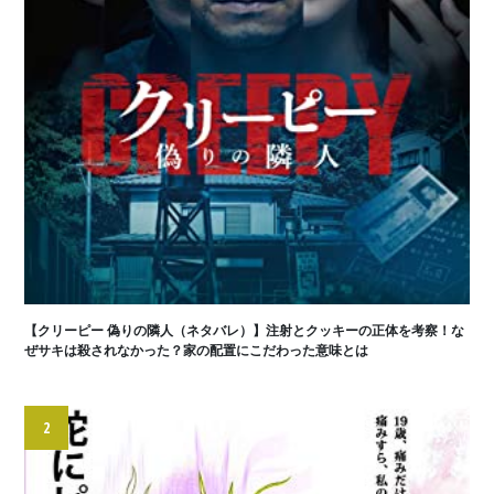
【クリーピー 偽りの隣人（ネタバレ）】注射とクッキーの正体を考察！な
ぜサキは殺されなかった？家の配置にこだわった意味とは
2