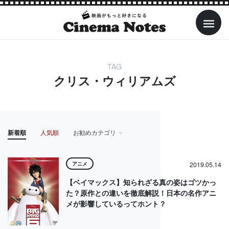
TAG
クリス・ウィリアムズ
新着順
人気順
お勧めカテゴリ
HOME
アイドル
アクション・アドベンチャー
アニメ
アニメ
2019.05.14
【ベイマックス】知られざる真の姿はゴツかっ
た？原作との違いを徹底解説！日本の名作アニ
メが影響しているってホント？