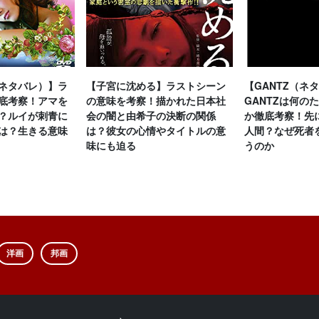
ネタバレ）】ラ
【子宮に沈める】ラストシーン
【GANTZ（ネ
底考察！アマを
の意味を考察！描かれた日本社
GANTZは何の
？ルイが刺青に
会の闇と由希子の決断の関係
か徹底考察！先
は？生きる意味
は？彼女の心情やタイトルの意
人間？なぜ死者
味にも迫る
うのか
洋画
邦画