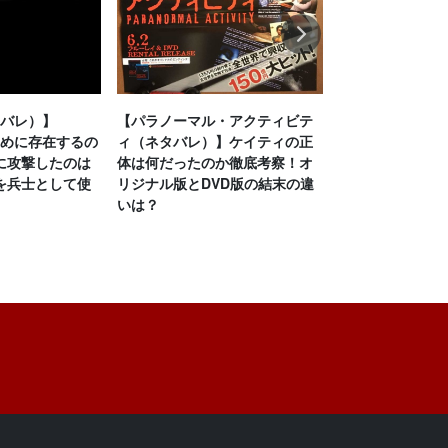
Next
タバレ）】
【パラノーマル・アクティビテ
【グッドナイト
ために存在するの
ィ（ネタバレ）】ケイティの正
バレ）】ラスト
に攻撃したのは
体は何だったのか徹底考察！オ
考察！母が1人分
を兵士として使
リジナル版とDVD版の結末の違
ない理由は？猫
いは？
迫る