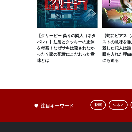
【クリーピー 偽りの隣人（ネタ
【蛇にピアス（
バレ）】注射とクッキーの正体
ストの意味を徹
を考察！なぜサキは殺されなか
殺した犯人は誰
った？家の配置にこだわった意
眼を入れた理由
味とは
にも迫る
注目キーワード
映画
シネマ