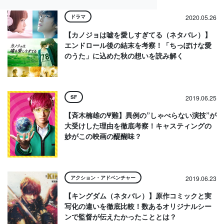
ドラマ
2020.05.26
【カノジョは嘘を愛しすぎてる（ネタバレ）】
エンドロール後の結末を考察！「ちっぽけな愛
のうた」に込めた秋の想いを読み解く
SF
2019.06.25
【斉木楠雄のΨ難】異例の”しゃべらない演技”が
大受けした理由を徹底考察！キャスティングの
妙がこの映画の醍醐味？
アクション・アドベンチャー
2019.06.23
【キングダム（ネタバレ）】原作コミックと実
写化の違いを徹底比較！数あるオリジナルシー
ンで監督が伝えたかったこととは？