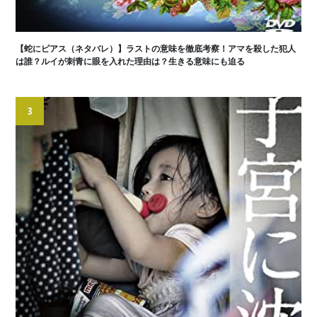
【蛇にピアス（ネタバレ）】ラストの意味を徹底考察！アマを殺した犯人
は誰？ルイが刺青に眼を入れた理由は？生きる意味にも迫る
3