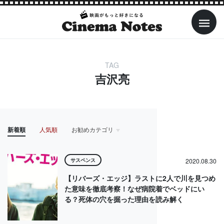
TAG
吉沢亮
新着順
人気順
お勧めカテゴリ
HOME
アイドル
アクション・アドベンチャー
アニメ
サスペンス
2020.08.30
【リバーズ・エッジ】ラストに2人で川を見つめ
た意味を徹底考察！なぜ病院着でベッドにい
る？死体の穴を掘った理由を読み解く