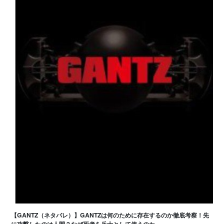
【GANTZ（ネタバレ）】GANTZは何のために存在するのか徹底考察！先