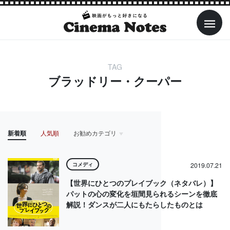
TAG
ブラッドリー・クーパー
新着順
人気順
お勧めカテゴリ
HOME
アイドル
アクション・アドベンチャー
アニメ
コメディ
2019.07.21
【世界にひとつのプレイブック（ネタバレ）】
パットの心の変化を垣間見られるシーンを徹底
解説！ダンスが二人にもたらしたものとは