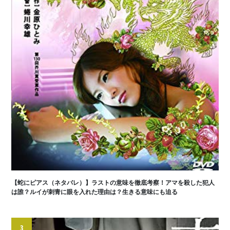
【蛇にピアス（ネタバレ）】ラストの意味を徹底考察！アマを殺した犯人
は誰？ルイが刺青に眼を入れた理由は？生きる意味にも迫る
3