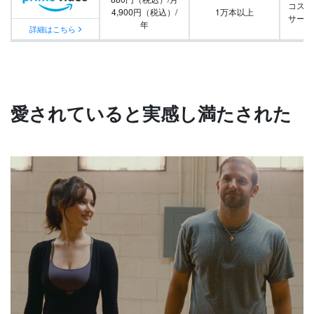
コスパ
4,900円（税込）/
1万本以上
サービ
年
詳細はこちら
愛されていると実感し満たされた