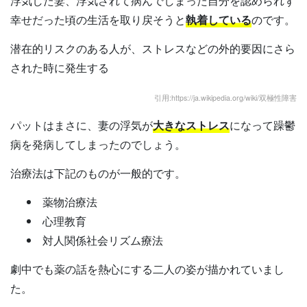
浮気した妻、浮気されて病んでしまった自分を認められず
幸せだった頃の生活を取り戻そうと
執着している
のです。
潜在的リスクのある人が、ストレスなどの外的要因
にさら
された時に発生する
引用:https://ja.wikipedia.org/wiki/双極性障害
パットはまさに、妻の浮気が
大きなストレス
になって躁鬱
病を発病してしまったのでしょう。
治療法は下記のものが一般的です。
薬物治療法
心理教育
対人関係社会リズム療法
劇中でも薬の話を熱心にする二人の姿が描かれていまし
た。