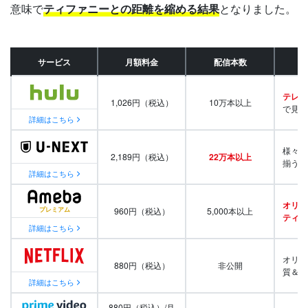
意味で
ティファニーとの距離を縮める結果
となりました。
サービス
月額料金
配信本数
テレビ
1,026円（税込）
10万本以上
で見放
詳細はこちら
様々な
2,189円（税込）
22万本以上
揃う
詳細はこちら
オリジ
960円（税込）
5,000本以上
ティ番
詳細はこちら
オリジ
880円（税込）
非公開
質＆量
詳細はこちら
880円（税込）/月