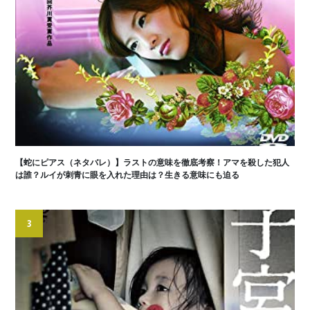
【蛇にピアス（ネタバレ）】ラストの意味を徹底考察！アマを殺した犯人
は誰？ルイが刺青に眼を入れた理由は？生きる意味にも迫る
3