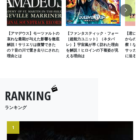
Next
【アマデウス】モーツァルトの
【ファンタスティック・フォー
【君に届
哀れな最期が与えた影響を徹底
［超能力ユニット］（ネタバ
からの告
解説！サリエリは復讐できた
レ）】宇宙嵐が早く訪れた理由
察！なぜ
の？音の川で置き去りにされた
を解説！ヒロインの下着姿が見
サッカー
理由とは
える理由は
に迫る
RANKING
ランキング
1