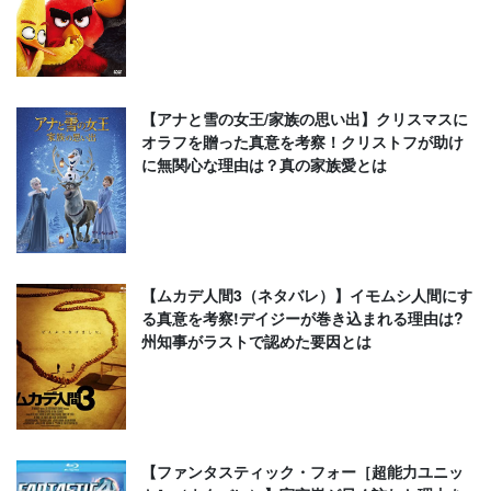
【アナと雪の女王/家族の思い出】クリスマスに
オラフを贈った真意を考察！クリストフが助け
に無関心な理由は？真の家族愛とは
【ムカデ人間3（ネタバレ）】イモムシ人間にす
る真意を考察!デイジーが巻き込まれる理由は?
州知事がラストで認めた要因とは
【ファンタスティック・フォー［超能力ユニッ