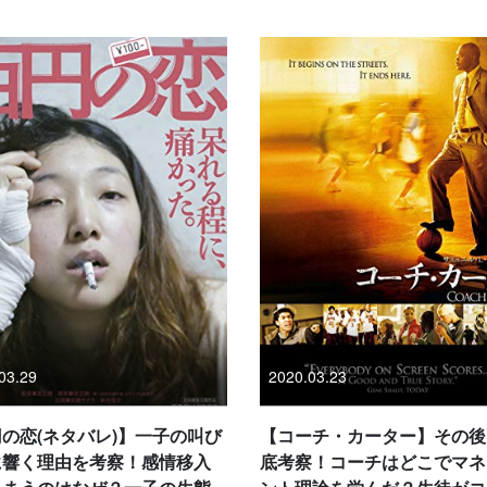
03.29
2020.03.23
の恋(ネタバレ)】一子の叫び
【コーチ・カーター】その後
に響く理由を考察！感情移入
底考察！コーチはどこでマネ