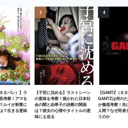
3
4
ネタバレ）】ラ
【子宮に沈める】ラストシーン
【GANTZ（ネ
底考察！アマを
の意味を考察！描かれた日本社
GANTZは何の
？ルイが刺青に
会の闇と由希子の決断の関係
か徹底考察！先
は？生きる意味
は？彼女の心情やタイトルの意
人間？なぜ死者
味にも迫る
うのか