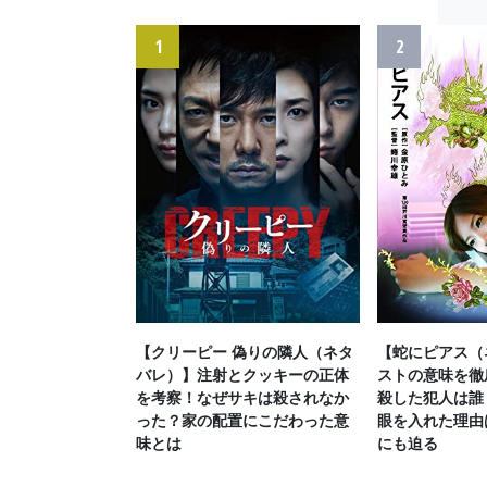
1
2
【クリーピー 偽りの隣人（ネタ
【蛇にピアス（
バレ）】注射とクッキーの正体
ストの意味を徹
を考察！なぜサキは殺されなか
殺した犯人は誰
った？家の配置にこだわった意
眼を入れた理由
味とは
にも迫る