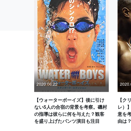
2020.06.22
2020.
【ウォーターボーイズ】後に引け
【クリ
ない5人の合宿の背景を考察。磯村
レ）
の指導は彼らに何を与えた？観客
意を
を盛り上げたパンツ演目も注目
由は