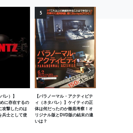
5
6
Next
タバレ）】
【パラノーマル・アクティビテ
【グッドナイト
ために存在するの
ィ（ネタバレ）】ケイティの正
バレ）】ラスト
に攻撃したのは
体は何だったのか徹底考察！オ
考察！母が1人分
を兵士として使
リジナル版とDVD版の結末の違
ない理由は？猫
いは？
迫る