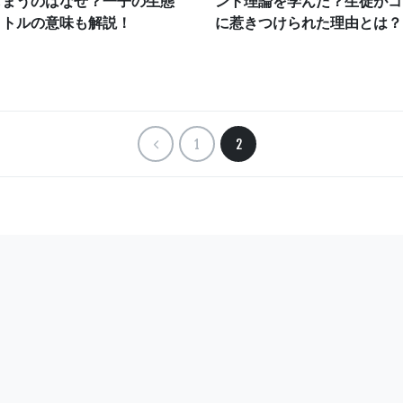
しまうのはなぜ？一子の生態
ント理論を学んだ？生徒がコ
イトルの意味も解説！
に惹きつけられた理由とは？
1
2