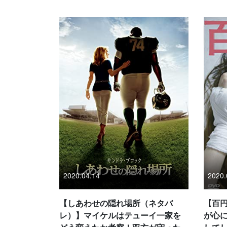
2020.04.14
2020.
【しあわせの隠れ場所（ネタバ
【百円
レ）】マイケルはテューイ一家を
が心