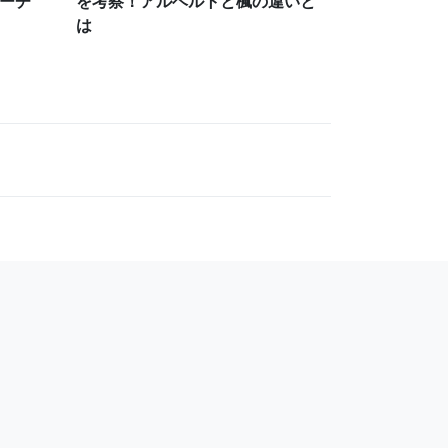
ーチ
を考察！アルベルトと楓の違いと
は