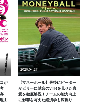
2020.04.27
コが
【マネーボール】最後にピーター
考
がビリーに試合のVTRを見せた真
存
意を徹底解説！チームの能力向上
理由
に影響を与えた経済学も深堀り