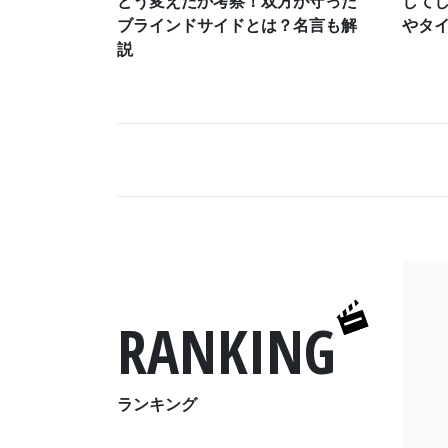
どう変えたか考察！双方が守った
して
ブラインドサイドとは？名言も解
やタ
説
RANKING
ランキング