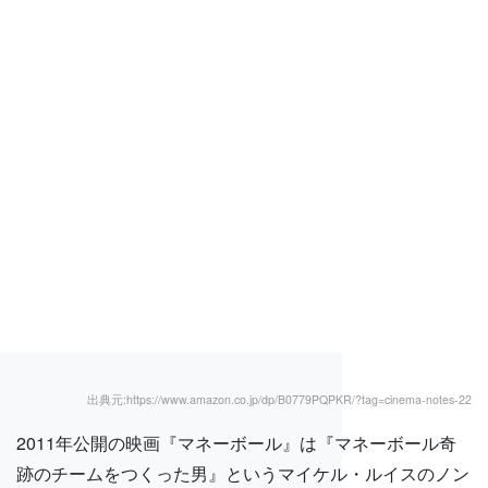
出典元:https://www.amazon.co.jp/dp/B0779PQPKR/?tag=cinema-notes-22
2011年公開の映画『マネーボール』は『マネーボール奇
跡のチームをつくった男』というマイケル・ルイスのノン