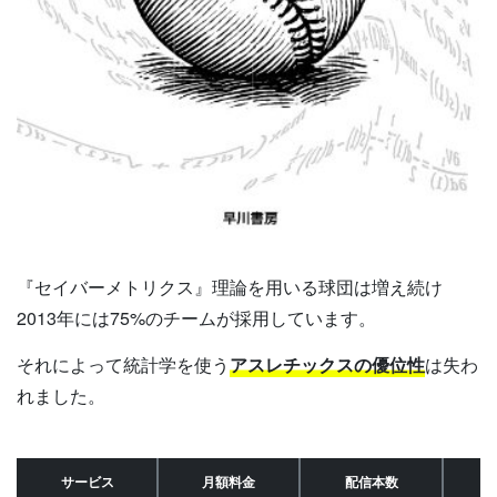
『セイバーメトリクス』理論を用いる球団は増え続け
2013年には75%のチームが採用しています。
それによって統計学を使う
アスレチックスの優位性
は失わ
れました。
サービス
月額料金
配信本数