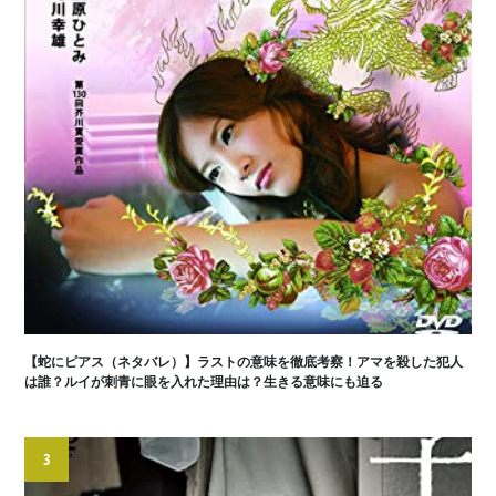
【蛇にピアス（ネタバレ）】ラストの意味を徹底考察！アマを殺した犯人
は誰？ルイが刺青に眼を入れた理由は？生きる意味にも迫る
3