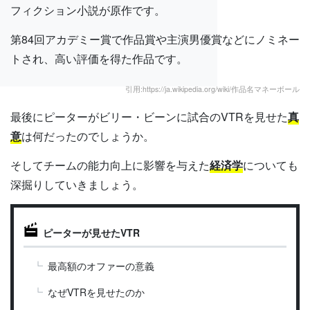
フィクション小説が原作です。
第84回アカデミー賞で作品賞や主演男優賞などにノミネー
トされ、高い評価を得た作品です。
引用:https://ja.wikipedia.org/wiki/作品名マネーボール
最後にピーターがビリー・ビーンに試合のVTRを見せた
真
意
は何だったのでしょうか。
そしてチームの能力向上に影響を与えた
経済学
についても
深掘りしていきましょう。
ピーターが見せたVTR
最高額のオファーの意義
なぜVTRを見せたのか