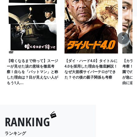
Next
【暗くなるまで待って】スージ
【ダイ・ハード4.0】タイトルに
【カラス
ーが見せた涙の意味を徹底考
4.0を採用した理由を徹底解説！
考察！「
察！自らを「バットマン」と称
なぜ大規模サイバーテロができ
園での爆
した理由は？目が見えない人が
た？その後の親子関係も考察
が急に家
もう1人…
由に迫る
RANKING
ランキング