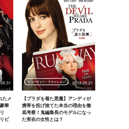
.05.31
2019.05.21
ビューティー・ファッション
れたメ
【プラダを着た悪魔】アンディが
豪華
携帯を投げ捨てた本当の理由を徹
リ
底考察！鬼編集長のモデルになっ
トリビ
た実在の女性とは？