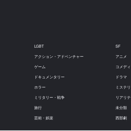
LGBT
SF
アクション・アドベンチャー
アニメ
ゲーム
コメディ
ドキュメンタリー
ドラマ
ホラー
ミステリ
ミリタリー・戦争
リアリテ
旅行
未分類
芸術・娯楽
西部劇