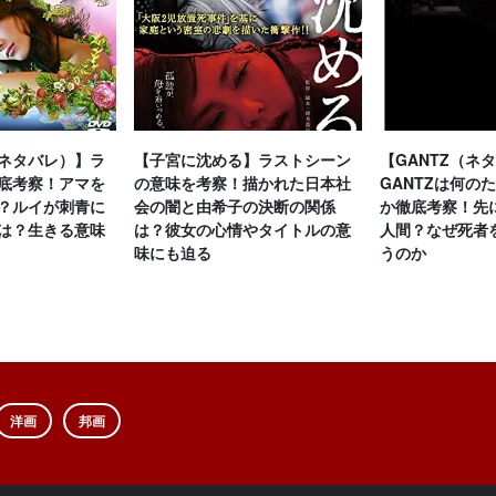
ネタバレ）】ラ
【子宮に沈める】ラストシーン
【GANTZ（ネ
底考察！アマを
の意味を考察！描かれた日本社
GANTZは何の
？ルイが刺青に
会の闇と由希子の決断の関係
か徹底考察！先
は？生きる意味
は？彼女の心情やタイトルの意
人間？なぜ死者
味にも迫る
うのか
洋画
邦画