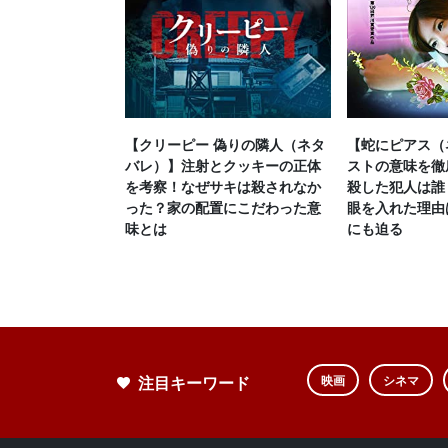
【クリーピー 偽りの隣人（ネタ
【蛇にピアス（
バレ）】注射とクッキーの正体
ストの意味を徹
を考察！なぜサキは殺されなか
殺した犯人は誰
った？家の配置にこだわった意
眼を入れた理由
味とは
にも迫る
注目キーワード
映画
シネマ