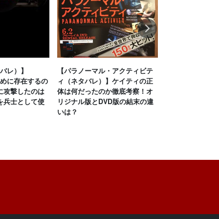
Next
タバレ）】
【パラノーマル・アクティビテ
【グッドナイト
ために存在するの
ィ（ネタバレ）】ケイティの正
バレ）】ラスト
に攻撃したのは
体は何だったのか徹底考察！オ
考察！母が1人分
を兵士として使
リジナル版とDVD版の結末の違
ない理由は？猫
いは？
迫る