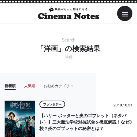
Search
「洋画」の検索結果
14件
新着順
人気順
お勧めカテゴリ
HOME
アイドル
アクション・アドベンチャー
アニメ
ファンタジー
2019.10.31
【ハリー ポッターと炎のゴブレット（ネタバ
レ）】三大魔法学校対抗試合を徹底解説！なぜ3
校？炎のゴブレットの秘密とは？