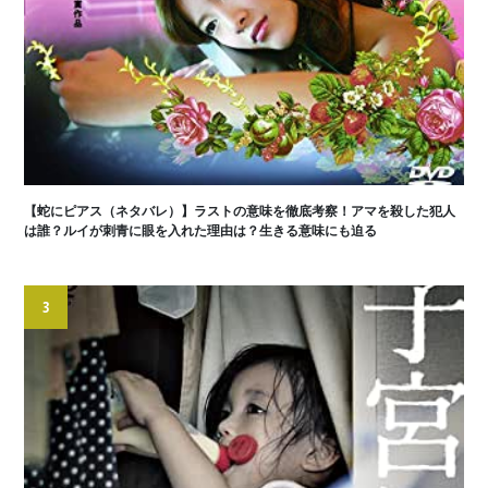
【蛇にピアス（ネタバレ）】ラストの意味を徹底考察！アマを殺した犯人
は誰？ルイが刺青に眼を入れた理由は？生きる意味にも迫る
3