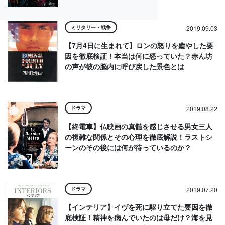
ミリタリー・戦争
2019.09.03
【7月4日に生まれて】ロンの怒りを癒やした要
因を徹底検証！本当は何に怒っていた？赤ん坊
の声が彼の脳内に呼び戻した景色とは
ドラマ
2019.08.22
【終電車】仏映画の真髄を感じさせる男女三人
の複雑な関係とその心理を徹底解説！ラストシ
ーンのその後には何が待っているのか？
ドラマ
2019.07.20
【インテリア】イヴを死に駆り立てた要因を徹
底検証！精神を病んでいたのは母だけ？海を見