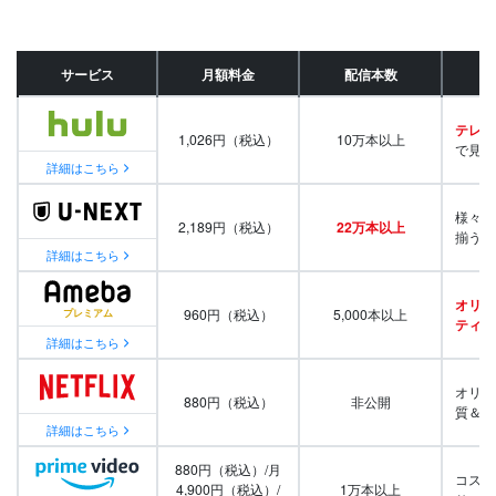
サービス
月額料金
配信本数
テレビ
1,026円（税込）
10万本以上
で見放
詳細はこちら
様々な
2,189円（税込）
22万本以上
揃う
詳細はこちら
オリジ
960円（税込）
5,000本以上
ティ番
詳細はこちら
オリジ
880円（税込）
非公開
質＆量
詳細はこちら
880円（税込）/月
コスパ
4,900円（税込）/
1万本以上