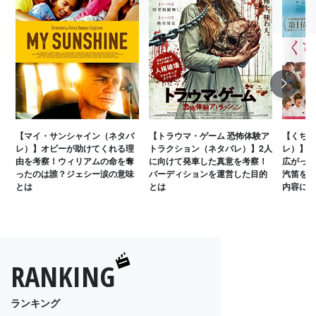
Next
【マイ・サンシャイン（ネタバ
【トラウマ・ゲーム 恐怖体験ア
【くちび
レ）】オビーが助けてくれる理
トラクション（ネタバレ）】2人
レ）】マ
由を考察！ウィリアムの命を奪
に向けて発車した真意を考察！
広がった
ったのは誰？ジェシー涙の意味
パーディションを運営した目的
汽笛をマ
とは
とは
内容に迫
RANKING
ランキング