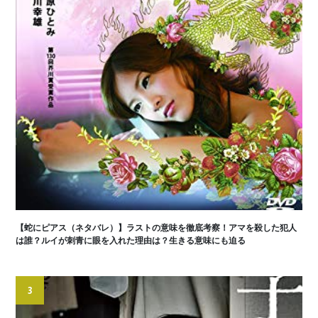
【蛇にピアス（ネタバレ）】ラストの意味を徹底考察！アマを殺した犯人
は誰？ルイが刺青に眼を入れた理由は？生きる意味にも迫る
3