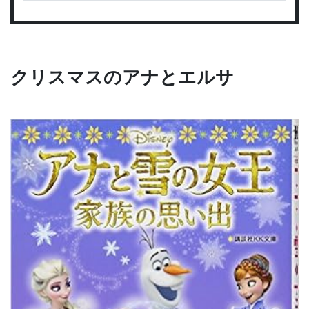
クリスマスのアナとエルサ