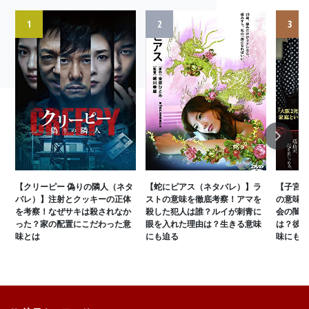
1
2
3
Next
【クリーピー 偽りの隣人（ネタ
【蛇にピアス（ネタバレ）】ラ
【子宮に
バレ）】注射とクッキーの正体
ストの意味を徹底考察！アマを
の意味を
を考察！なぜサキは殺されなか
殺した犯人は誰？ルイが刺青に
会の闇と
った？家の配置にこだわった意
眼を入れた理由は？生きる意味
は？彼女
味とは
にも迫る
味にも迫