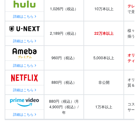
テレビ
1,026円（税込）
10万本以上
で見放
詳細はこちら
様々な
2,189円（税込）
22万本以上
揃う
詳細はこちら
オリジ
960円（税込）
5,000本以上
ティ番
詳細はこちら
オリジ
880円（税込）
非公開
質＆量
詳細はこちら
880円（税込）/月
コスパ
4,900円（税込）/
1万本以上
サービ
年
詳細はこちら