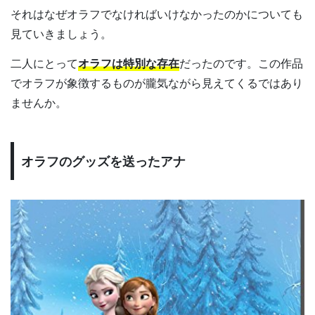
それはなぜオラフでなければいけなかったのかについても
見ていきましょう。
二人にとって
オラフは特別な存在
だったのです。この作品
でオラフが象徴するものが朧気ながら見えてくるではあり
ませんか。
オラフのグッズを送ったアナ