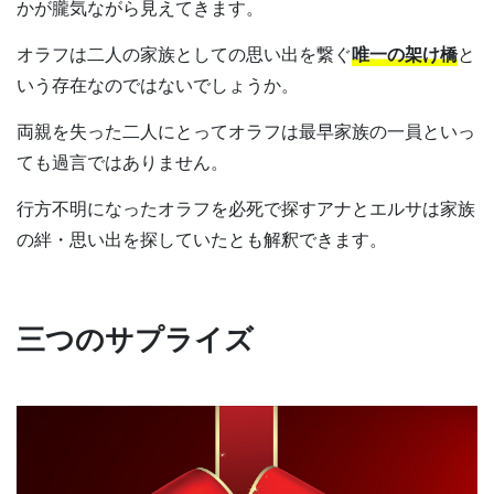
かが朧気ながら見えてきます。
オラフは二人の家族としての思い出を繋ぐ
唯一の架け橋
と
いう存在なのではないでしょうか。
両親を失った二人にとってオラフは最早家族の一員といっ
ても過言ではありません。
行方不明になったオラフを必死で探すアナとエルサは家族
の絆・思い出を探していたとも解釈できます。
三つのサプライズ