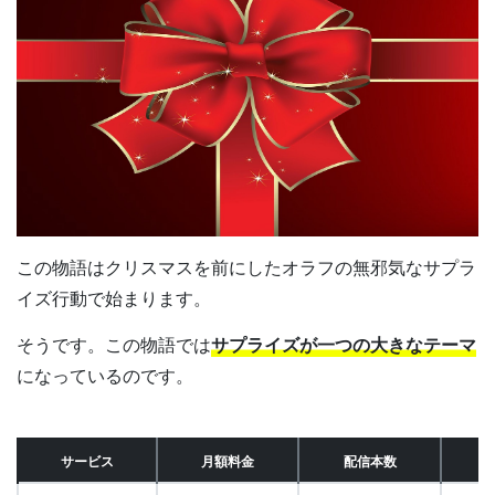
この物語はクリスマスを前にしたオラフの無邪気なサプラ
イズ行動で始まります。
そうです。この物語では
サプライズが一つの大きなテーマ
になっているのです。
サービス
月額料金
配信本数