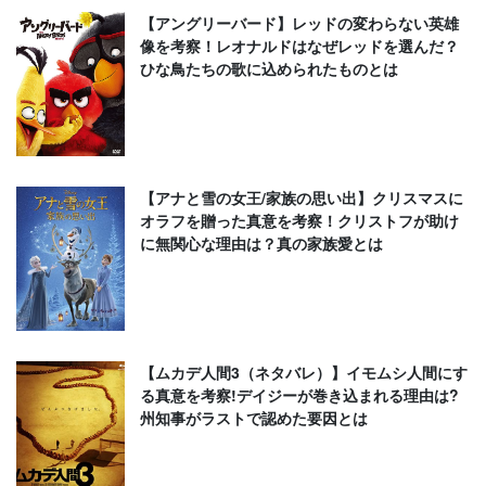
【アングリーバード】レッドの変わらない英雄
像を考察！レオナルドはなぜレッドを選んだ？
ひな鳥たちの歌に込められたものとは
【アナと雪の女王/家族の思い出】クリスマスに
オラフを贈った真意を考察！クリストフが助け
に無関心な理由は？真の家族愛とは
【ムカデ人間3（ネタバレ）】イモムシ人間にす
る真意を考察!デイジーが巻き込まれる理由は?
州知事がラストで認めた要因とは