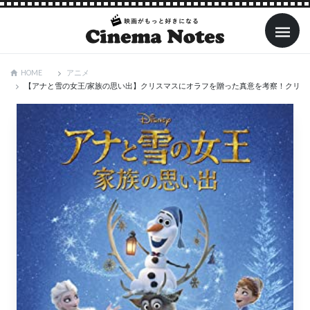
アニメ
HOME
【アナと雪の女王/家族の思い出】クリスマスにオラフを贈った真意を考察！クリス