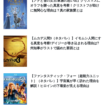
【アナと雪の女王/家族の思い出】クリスマスに
オラフを贈った真意を考察！クリストフが助け
に無関心な理由は？真の家族愛とは
【ムカデ人間3（ネタバレ）】イモムシ人間にす
る真意を考察!デイジーが巻き込まれる理由は?
州知事がラストで認めた要因とは
【ファンタスティック・フォー［超能力ユニッ
ト］（ネタバレ）】宇宙嵐が早く訪れた理由を
解説！ヒロインの下着姿が見える理由は