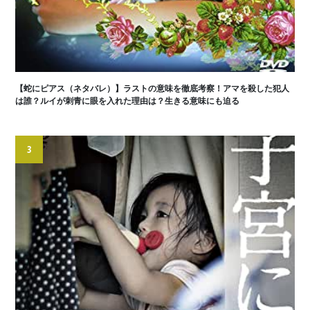
【蛇にピアス（ネタバレ）】ラストの意味を徹底考察！アマを殺した犯人
は誰？ルイが刺青に眼を入れた理由は？生きる意味にも迫る
3