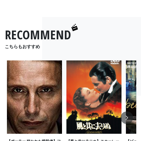
RECOMMEND
こちらもおすすめ
Next
【ポーラー 狙われた暗殺者】フ
【風と共に去りぬ】スカーレッ
【ビュー