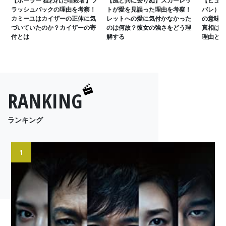
ラッシュバックの理由を考察！
トが愛を見誤った理由を考察！
バレ）】
カミーユはカイザーの正体に気
レットへの愛に気付かなかった
の意味を
づいていたのか？カイザーの寄
のは何故？彼女の強さをどう理
真相は？
付とは
解する
理由とは
RANKING
ランキング
1