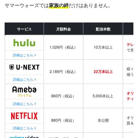
サマーウォーズでは
家族の絆
だけはありません。
サービス
月額料金
配信本数
テレビ
1,026円（税込）
10万本以上
で見放
詳細はこちら
様々な
2,189円（税込）
22万本以上
揃う
詳細はこちら
オリジ
960円（税込）
5,000本以上
ティ番
詳細はこちら
オリジ
880円（税込）
非公開
質＆量
詳細はこちら