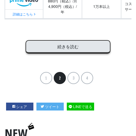
880円（税込）/月
コスパ
4,900円（税込）/
1万本以上
サービ
年
詳細はこちら
続きを読む
1
2
3
4
シェア
ツイート
LINEで送る
NEW