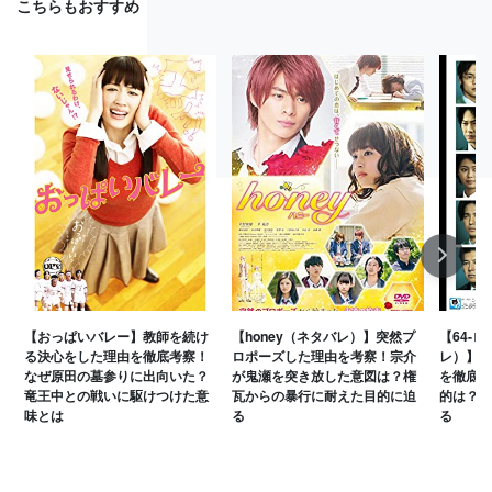
こちらもおすすめ
Next
【おっぱいバレー】教師を続け
【honey（ネタバレ）】突然プ
【64-
る決心をした理由を徹底考察！
ロポーズした理由を考察！宗介
レ）】幸
なぜ原田の墓参りに出向いた？
が鬼瀬を突き放した意図は？権
を徹底考
竜王中との戦いに駆けつけた意
瓦からの暴行に耐えた目的に迫
的は？実
味とは
る
る