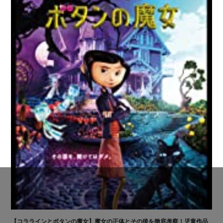
【コララインとボタンの魔女】魔女の正体とその後を徹底考察！児童作品