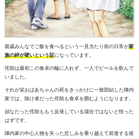
親戚みんなでご飯を食べるという一見当たり前の日常が
家
族の絆が硬いという証
になっています。
侘助は最初この食卓の輪に入れず、一人でビールを飲んで
いました。
それが栄おばあちゃんの死をきっかけに一致団結した陣内
家では、除け者だった侘助も食卓を囲むようになります。
頑なだった侘助ももう反発している場合ではないと悟った
はずです。
陣内家の中心人物を失った悲しみを乗り越えて前進する彼