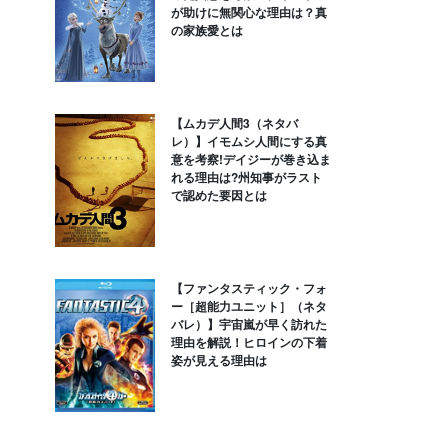
が助けに無関心な理由は？真
の家族愛とは
【ムカデ人間3（ネタバ
レ）】イモムシ人間にする真
意を考察!デイジーが巻き込ま
れる理由は?州知事がラスト
で認めた要因とは
【ファンタスティック・フォ
ー［超能力ユニット］（ネタ
バレ）】宇宙嵐が早く訪れた
理由を解説！ヒロインの下着
姿が見える理由は