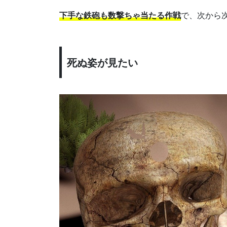
下手な鉄砲も数撃ちゃ当たる作戦
で、次から
死ぬ姿が見たい