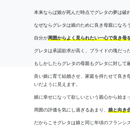
本来ならば娘が死んだ時点でグレタの夢は破
なぜならグレタは娘のために良き母親になろ
自分が
周囲からよく見られたい一心で良き母
グレタは承認欲求が高く、プライドの塊だっ
もしかしたらグレタの母親もグレタに対して
良い娘に育て結婚させ、家庭を持たせて良き
いだように見えます。
娘に幸せになって欲しいという親心から始ま
周囲の評価を気にし過ぎるあまり、
娘と向き
だからこそグレタは娘と同じ年頃のフランシ