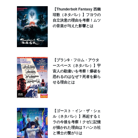
【Thunderbolt Fantasy 西幽
玹歌（ネタバレ）】フヨウの
自立決意の理由を考察！ムツ
の音楽が与えた影響とは
【プラン9・フロム・アウタ
ースペース（ネタバレ）】宇
宙人の勘違いを考察！爆破を
恐れるのはなぜ？死者を蘇ら
せる理由とは
【ゴースト・イン・ザ・シェ
ル（ネタバレ）】再起するミ
ラの今後を考察！クゼに記憶
が描かれた理由は？ハンカ社
と博士の繋がりは