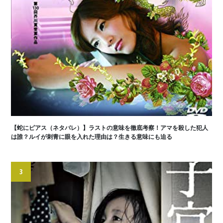
【蛇にピアス（ネタバレ）】ラストの意味を徹底考察！アマを殺した犯人
は誰？ルイが刺青に眼を入れた理由は？生きる意味にも迫る
3