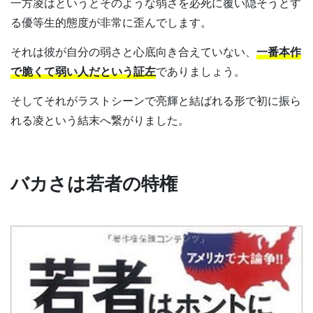
一方凌はというとそのような弱さを必死に覆い隠そうとす
る優等生的態度が非常に歪んでします。
それは彼が自分の弱さと心底向き合えていない、
一番本作
で脆くて弱い人だという証左
でありましょう。
そしてそれがラストシーンで亮輝と結ばれる形で初に振ら
れる凌という結末へ繋がりました。
バカさは若者の特権