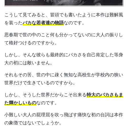
こうして見てみると、冒頭でも書いたように本作は難解風
を装った
バカな若者達の物語
なのです。
思春期で世の中のこと何も分かってないのに大人の振りし
て格好つけるのですから。
しかし、そんな彼らも最終的にバカさを自己肯定した等身
大の初には敵いません。
それもその筈、世の中に疎く無知な高校生が学校内の狭い
世界だけで生きているのですから。
しかし、そうした世界だからこそ出来る
特大のバカさもま
た輝かしいもの
なのです。
小難しい大人の屁理屈を吹っ飛ばす痛快な初の台詞は本作
の象徴ではないでしょうか。