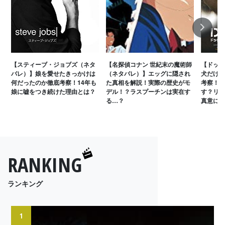
Next
【スティーブ・ジョブズ（ネタ
【名探偵コナン 世紀末の魔術師
【ドッグ
バレ）】娘を愛せたきっかけは
（ネタバレ）】エッグに隠され
犬だけが
何だったのか徹底考察！14年も
た真相を解説！実際の歴史がモ
考察！ラ
娘に嘘をつき続けた理由とは？
デル！？ラスプーチンは実在す
す？リア
る…？
真意に迫
RANKING
ランキング
1