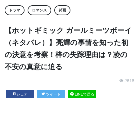
ドラマ
ロマンス
邦画
【ホットギミック ガールミーツボーイ
（ネタバレ）】亮輝の事情を知った初
の決意を考察！梓の失踪理由は？凌の
不安の真意に迫る
2618
シェア
ツイート
LINEで送る