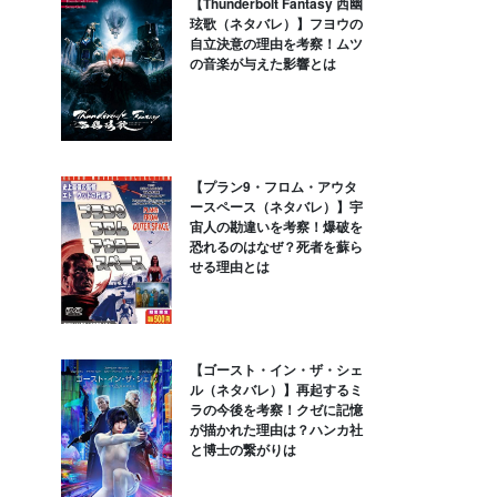
【Thunderbolt Fantasy 西幽
玹歌（ネタバレ）】フヨウの
自立決意の理由を考察！ムツ
の音楽が与えた影響とは
【プラン9・フロム・アウタ
ースペース（ネタバレ）】宇
宙人の勘違いを考察！爆破を
恐れるのはなぜ？死者を蘇ら
せる理由とは
【ゴースト・イン・ザ・シェ
ル（ネタバレ）】再起するミ
ラの今後を考察！クゼに記憶
が描かれた理由は？ハンカ社
と博士の繋がりは