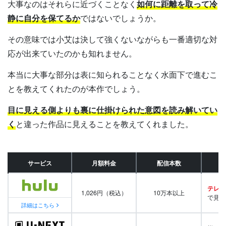
大事なのはそれらに近づくことなく
如何に距離を取って冷
静に自分を保てるか
ではないでしょうか。
その意味では小艾は決して強くないながらも一番適切な対
応が出来ていたのかも知れません。
本当に大事な部分は表に知られることなく水面下で進むこ
とを教えてくれたのが本作でしょう。
目に見える側よりも裏に仕掛けられた意図を読み解いてい
く
と違った作品に見えることを教えてくれました。
サービス
月額料金
配信本数
テレビ
1,026円（税込）
10万本以上
で見放
詳細はこちら