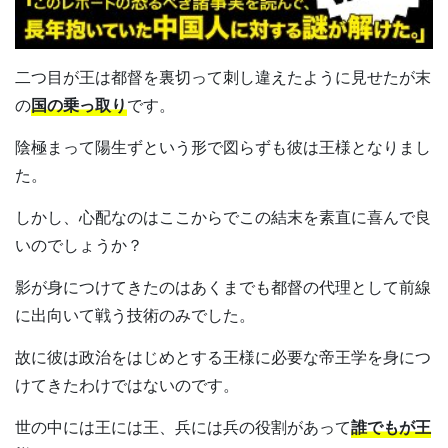
二つ目が王は都督を裏切って刺し違えたように見せたが末
の
国の乗っ取り
です。
陰極まって陽生ずという形で図らずも彼は王様となりまし
た。
しかし、心配なのはここからでこの結末を素直に喜んで良
いのでしょうか？
影が身につけてきたのはあくまでも都督の代理として前線
に出向いて戦う技術のみでした。
故に彼は政治をはじめとする王様に必要な帝王学を身につ
けてきたわけではないのです。
世の中には王には王、兵には兵の役割があって
誰でもが王