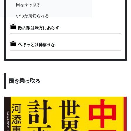
国を乗っ取る
いつか裏切られる
敵の敵は味方にあらず
仏ほっとけ神構うな
国を乗っ取る