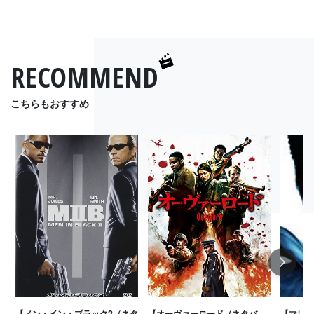
RECOMMEND
こちらもおすすめ
Next
【メン・イン・ブラック2（ネタ
【オーヴァーロード（ネタバ
【マレフ