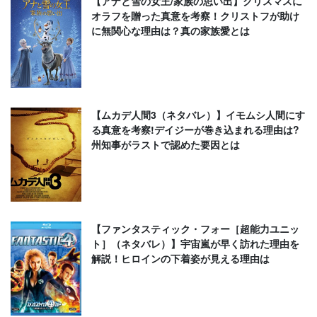
【アナと雪の女王/家族の思い出】クリスマスに
オラフを贈った真意を考察！クリストフが助け
に無関心な理由は？真の家族愛とは
【ムカデ人間3（ネタバレ）】イモムシ人間にす
る真意を考察!デイジーが巻き込まれる理由は?
州知事がラストで認めた要因とは
【ファンタスティック・フォー［超能力ユニッ
ト］（ネタバレ）】宇宙嵐が早く訪れた理由を
解説！ヒロインの下着姿が見える理由は