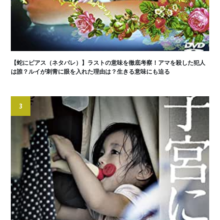
【蛇にピアス（ネタバレ）】ラストの意味を徹底考察！アマを殺した犯人
は誰？ルイが刺青に眼を入れた理由は？生きる意味にも迫る
3