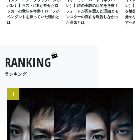
バレ）】ラストにKが見せたロ
レ）】謎の実験の目的を考察！
レ）】マ
ッカーの意味を考察！ローラが
フォードが死を選んだ理由とモ
を解説！
ペンダントを持っていた理由と
ンスターの存在を報告しなかっ
覚めなか
は
た意図とは
すべきな
RANKING
ランキング
1