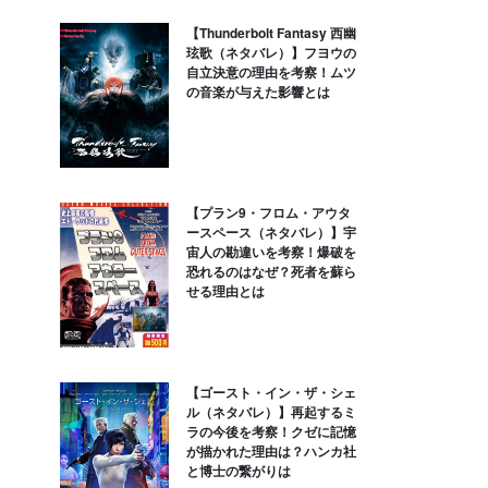
【Thunderbolt Fantasy 西幽
玹歌（ネタバレ）】フヨウの
自立決意の理由を考察！ムツ
の音楽が与えた影響とは
【プラン9・フロム・アウタ
ースペース（ネタバレ）】宇
宙人の勘違いを考察！爆破を
恐れるのはなぜ？死者を蘇ら
せる理由とは
【ゴースト・イン・ザ・シェ
ル（ネタバレ）】再起するミ
ラの今後を考察！クゼに記憶
が描かれた理由は？ハンカ社
と博士の繋がりは