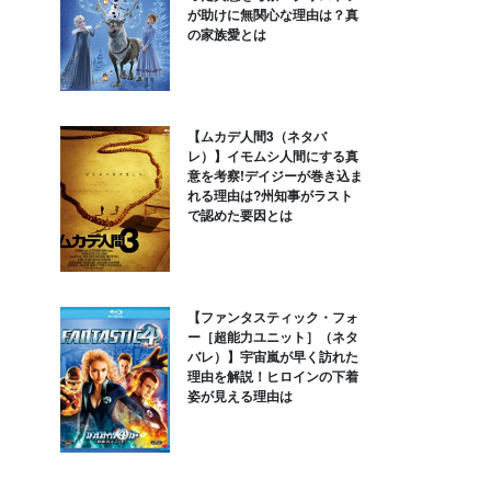
が助けに無関心な理由は？真
の家族愛とは
【ムカデ人間3（ネタバ
レ）】イモムシ人間にする真
意を考察!デイジーが巻き込ま
れる理由は?州知事がラスト
で認めた要因とは
【ファンタスティック・フォ
ー［超能力ユニット］（ネタ
バレ）】宇宙嵐が早く訪れた
理由を解説！ヒロインの下着
姿が見える理由は