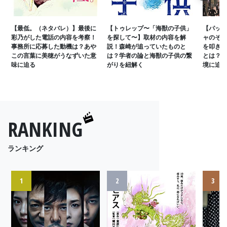
【最低。（ネタバレ）】最後に
【トゥレップ〜「海獣の子供」
【パッチ
彩乃がした電話の内容を考察！
を探して〜】取材の内容を解
ャのその
事務所に応募した動機は？あや
説！森崎が追っていたものと
を叩き壊
この言葉に美穂がうなずいた意
は？学者の論と海獣の子供の繋
とは？ラ
味に迫る
がりを紐解く
境に迫る
RANKING
ランキング
1
2
3