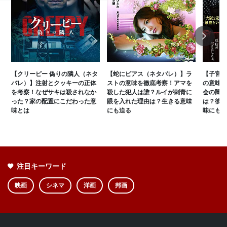
Next
【クリーピー 偽りの隣人（ネタ
【蛇にピアス（ネタバレ）】ラ
【子宮に
バレ）】注射とクッキーの正体
ストの意味を徹底考察！アマを
の意味を
を考察！なぜサキは殺されなか
殺した犯人は誰？ルイが刺青に
会の闇と
った？家の配置にこだわった意
眼を入れた理由は？生きる意味
は？彼女
味とは
にも迫る
味にも迫
注目キーワード
映画
シネマ
洋画
邦画