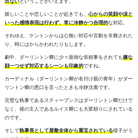
出ない
ということがいえます。
嬉しいことや悲しいことが起きても、
心からの笑顔や涙と
いった感情表現は行わず、常に冷静かつ合理的
な対応。
それゆえ、ケントンからは心無い対応や言動を非難された
り、時にはからかわれたりもします。
劇中、ダーリントン卿に少々面倒な依頼事をされても
嫌な
顔一つせず対応するシーンも印象的
ですね。
カーディナル（ダーリントン卿が名付け親の青年）がダー
リントン卿の悪口を言ったときも冷静沈着です。
完璧な執事であるスティーブンスはダーリントン卿だけで
なく、後の主人であるルイス卿にも大変頼りにされている
のです。
そして
執事長として屋敷全体から重宝されている
様子がう