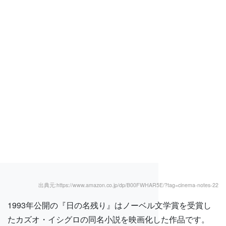
出典元:https://www.amazon.co.jp/dp/B00FWHAR5E/?tag=cinema-notes-22
1993年公開の『日の名残り』はノーベル文学賞を受賞し
たカズオ・イシグロの同名小説を映画化した作品です。