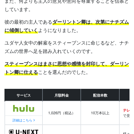
また、何よりも主人の意見や意向を尊重することを信条と
しています。
彼の最初の主人である
ダーリントン卿は、次第にナチズム
に傾倒していく
ようになりました。
ユダヤ人女中の解雇をスティーブンスに命じるなど、ナチ
ズムの世界へ足を踏み入れていくのです。
スティーブンスはまさに思想や感情を封印して、ダーリン
トン卿に仕える
ことを選んだのでした。
サービス
月額料金
配信本数
テレビ
1,026円（税込）
10万本以上
で見放
詳細はこちら
様々な