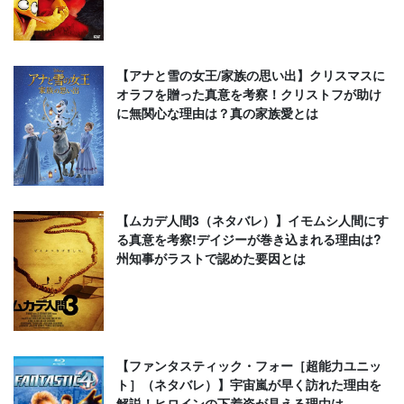
【アナと雪の女王/家族の思い出】クリスマスに
オラフを贈った真意を考察！クリストフが助け
に無関心な理由は？真の家族愛とは
【ムカデ人間3（ネタバレ）】イモムシ人間にす
る真意を考察!デイジーが巻き込まれる理由は?
州知事がラストで認めた要因とは
【ファンタスティック・フォー［超能力ユニッ
ト］（ネタバレ）】宇宙嵐が早く訪れた理由を
解説！ヒロインの下着姿が見える理由は