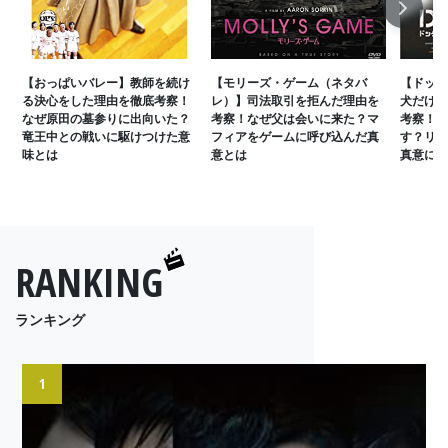
Next
【おっぱいバレー】教師を続け
【モリーズ・ゲーム（ネタバ
【ドッグ
る決心をした理由を徹底考察！
レ）】司法取引を拒んだ理由を
犬だけが
なぜ原田の墓参りに出向いた？
考察！なぜ父は会いに来た？マ
考察！ラ
竜王中との戦いに駆けつけた意
フィアをゲームに呼び込んだ真
す？リア
味とは
意とは
真意に迫
RANKING
ランキング
1