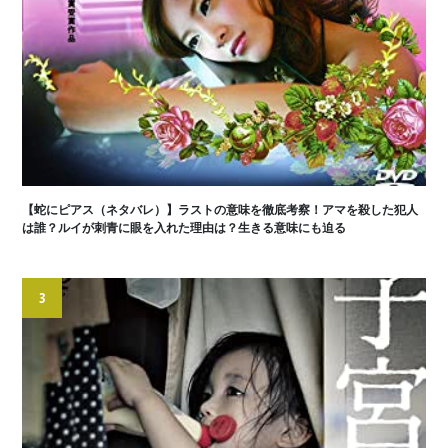
【蛇にピアス（ネタバレ）】ラストの意味を徹底考察！アマを殺した犯人
は誰？ルイが刺青に眼を入れた理由は？生きる意味にも迫る
3