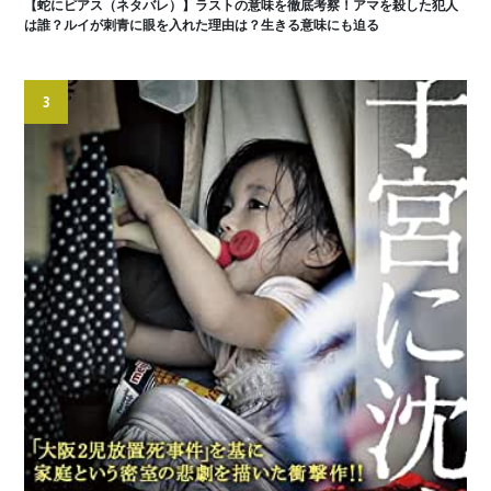
【蛇にピアス（ネタバレ）】ラストの意味を徹底考察！アマを殺した犯人
は誰？ルイが刺青に眼を入れた理由は？生きる意味にも迫る
3