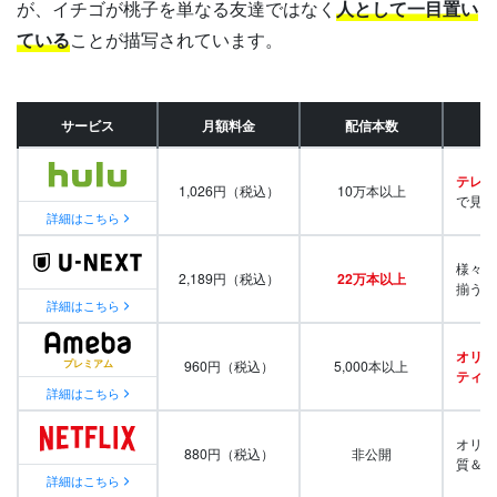
が、イチゴが桃子を単なる友達ではなく
人として一目置い
ている
ことが描写されています。
サービス
月額料金
配信本数
テレビ
1,026円（税込）
10万本以上
で見放
詳細はこちら
様々な
2,189円（税込）
22万本以上
揃う
詳細はこちら
オリジ
960円（税込）
5,000本以上
ティ番
詳細はこちら
オリジ
880円（税込）
非公開
質＆量
詳細はこちら