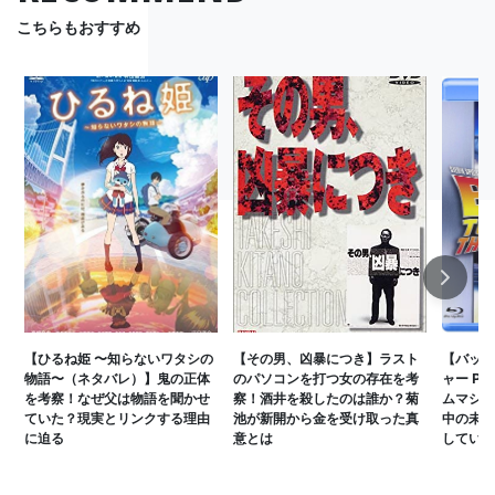
こちらもおすすめ
Next
【ひるね姫 〜知らないワタシの
【その男、凶暴につき】ラスト
【バック
物語〜（ネタバレ）】鬼の正体
のパソコンを打つ女の存在を考
ャー P
を考察！なぜ父は物語を聞かせ
察！酒井を殺したのは誰か？菊
ムマシン
ていた？現実とリンクする理由
池が新開から金を受け取った真
中の未来
に迫る
意とは
している