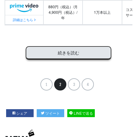
880円（税込）/月
コスパ
4,900円（税込）/
1万本以上
サービ
年
詳細はこちら
続きを読む
1
2
3
4
シェア
ツイート
LINEで送る