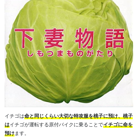
イチゴは
命と同じくらい大切な特攻服を桃子に預け、桃子
は
イチゴが運転する原付バイクに乗ることで
イチゴに命を
預け
ます。