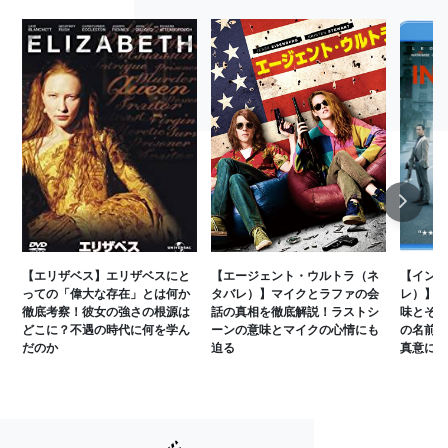
Next
【エリザベス】エリザベスにと
【エージェント・ウルトラ（ネ
【インセ
っての「偉大な存在」とは何か
タバレ）】マイクとラファの会
レ）】ラ
徹底考察！彼女の強さの根源は
話の真相を徹底解説！ラストシ
味とその
どこに？不遇の時代に何を学ん
ーンの意味とマイクの心情にも
の名前の
だのか
迫る
真意に迫