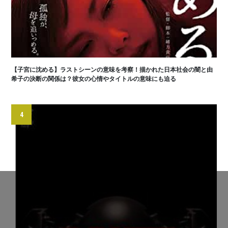
【子宮に沈める】ラストシーンの意味を考察！描かれた日本社会の闇と由
希子の決断の関係は？彼女の心情やタイトルの意味にも迫る
4