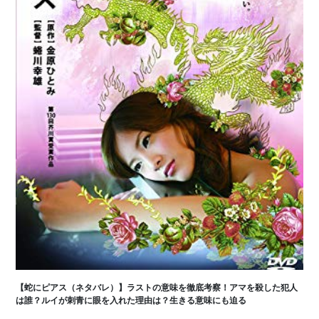
【蛇にピアス（ネタバレ）】ラストの意味を徹底考察！アマを殺した犯人
は誰？ルイが刺青に眼を入れた理由は？生きる意味にも迫る