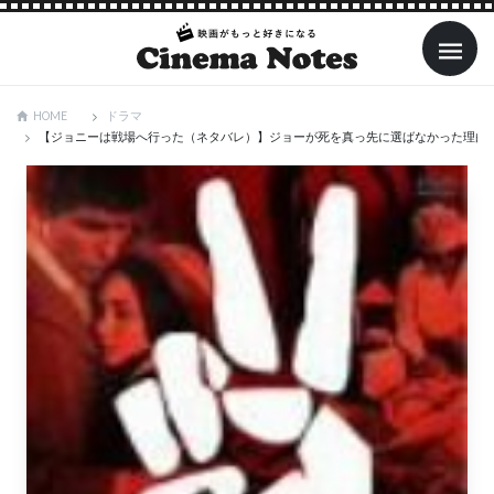
ドラマ
HOME
【ジョニーは戦場へ行った（ネタバレ）】ジョーが死を真っ先に選ばなかった理由