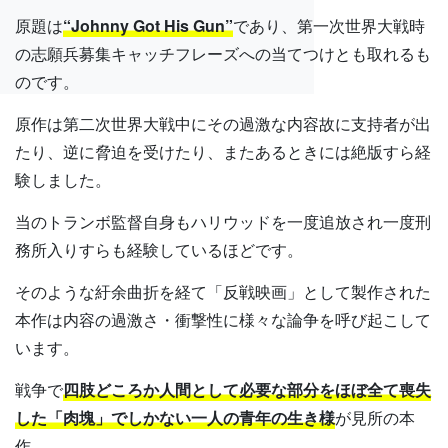
原題は
“Johnny Got His Gun”
であり、第一次世界大戦時
の志願兵募集キャッチフレーズへの当てつけとも取れるも
のです。
原作は第二次世界大戦中にその過激な内容故に支持者が出
たり、逆に脅迫を受けたり、またあるときには絶版すら経
験しました。
当のトランボ監督自身もハリウッドを一度追放され一度刑
務所入りすらも経験しているほどです。
そのような紆余曲折を経て「反戦映画」として製作された
本作は内容の過激さ・衝撃性に様々な論争を呼び起こして
います。
戦争で
四肢どころか人間として必要な部分をほぼ全て喪失
した「肉塊」でしかない一人の青年の生き様
が見所の本
作。