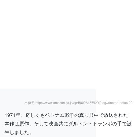
出典元:https://www.amazon.co.jp/dp/B000A1EEUQ/?tag=cinema-notes-22
1971年、奇しくもベトナム戦争の真っ只中で放送された
本作は原作、そして映画共にダルトン・トランボの手で誕
生しました。