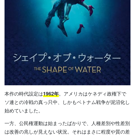
本作の時代設定は
1962年
。アメリカはケネディ政権下で
ソ連との冷戦の真っ只中、しかもベトナム戦争が泥沼化し
始めていました。
一方、公民権運動は始まったばかりで、人種差別や性差別
は改善の兆しが見えない状況。それはまさに程度や質の差