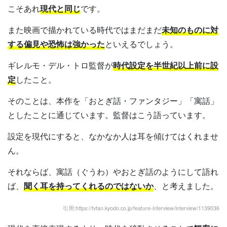
こそあれ
現代と同じ
です。
また映画で描かれている時代ではまだまだ
未知のものに対
する偏見や恐怖は強かった
といえるでしょう。
ギレルモ・デル・トロ監督が
時代設定を半世紀以上前に設
定
したこと。
そのことは、本作を「おとぎ話・ファンタジー」「寓話」
としたことに通じています。監督はこう語っています。
設定を現代にすると、なかなか人は耳を傾けてはくれませ
ん。
それならば、寓話（ぐうわ）やおとぎ話のようにして語れ
ば、
聞く耳を持ってくれるのではないか
、と考えました。
引用:https://tvfan.kyodo.co.jp/feature-interview/interview/1139036