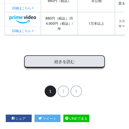
880円（税込）
非公開
質＆量
詳細はこちら
880円（税込）/月
コスパ
4,900円（税込）/
1万本以上
サービ
年
詳細はこちら
続きを読む
1
2
3
シェア
ツイート
LINEで送る