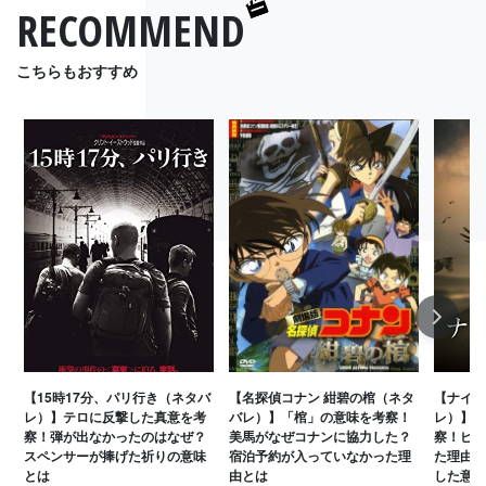
RECOMMEND
こちらもおすすめ
Next
【15時17分、パリ行き（ネタバ
【名探偵コナン 紺碧の棺（ネタ
【ナイチ
レ）】テロに反撃した真意を考
バレ）】「棺」の意味を考察！
レ）】ラ
察！弾が出なかったのはなぜ？
美馬がなぜコナンに協力した？
察！ビリ
スペンサーが捧げた祈りの意味
宿泊予約が入っていなかった理
た理由と
とは
由とは
した意図