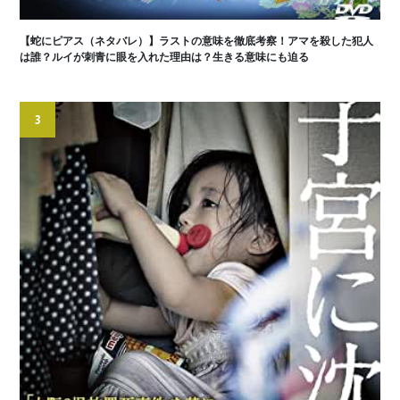
【蛇にピアス（ネタバレ）】ラストの意味を徹底考察！アマを殺した犯人
は誰？ルイが刺青に眼を入れた理由は？生きる意味にも迫る
3