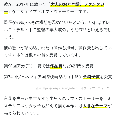
彼が、2017年に放った「
大人のおとぎ話、ファンタジ
ー
」が「シェイプ・オブ・ウォーター」です。
監督が6歳からその構想を温めていたという、いわばギレ
ルモ・デル・トロ監督の集大成のような作品といえるでし
ょう。
彼の想いが詰め込まれた（製作も担当、製作費も出してい
ます）本作は数々の賞を受賞しています。
第90回アカデミー賞では
作品賞
など4部門を受賞
第74回ヴェネツィア国際映画祭の（中略）
金獅子賞
を受賞
引用:https://ja.wikipedia.org/wiki/シェイプ・オブ・ウォーター
言葉を失った中年女性と半魚人のラブ・ストーリーを、ミ
ステリアスなタッチも加えて描く本作には
大きなテーマ
が
与えられています。