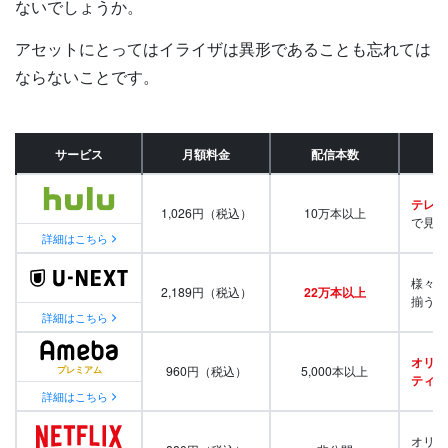
ないでしょうか。
アセットにとってはイライザは異形であることも忘れては
ならないことです。
サービス
月額料金
配信本数
テレビ
1,026円（税込）
10万本以上
で見放
詳細はこちら
様々な
2,189円（税込）
22万本以上
揃う
詳細はこちら
オリジ
960円（税込）
5,000本以上
ティ番
詳細はこちら
オリジ