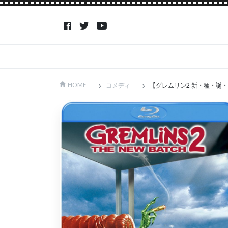
コメディ
【グレムリン2 新・種・誕
HOME