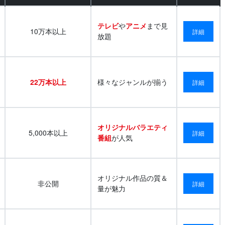
テレビ
や
アニメ
まで見
10万本以上
詳細
放題
22万本以上
様々なジャンルが揃う
詳細
オリジナルバラエティ
5,000本以上
詳細
番組
が人気
オリジナル作品の質＆
非公開
詳細
量が魅力