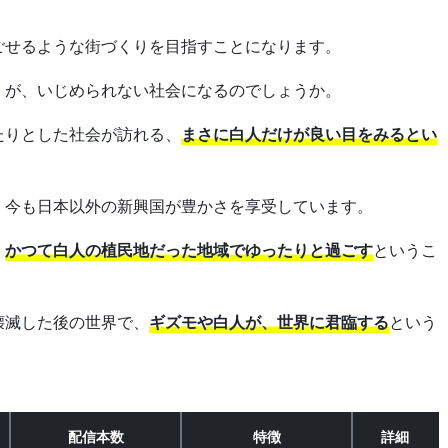
ごせるような街づくりを目指すことになります。
）が、いじめられない社会になるのでしょうか。
たりとした社会が訪れる、
まさに白人だけが良い目をみるとい
、今も日本以外の新興国が豊かさを享受しています。
、
かつて白人の植民地だった地域でゆったりと過ごす
というこ
壊滅した後の世界で、
ギズモや白人が、世界に君臨する
という
配信本数
特徴
詳細