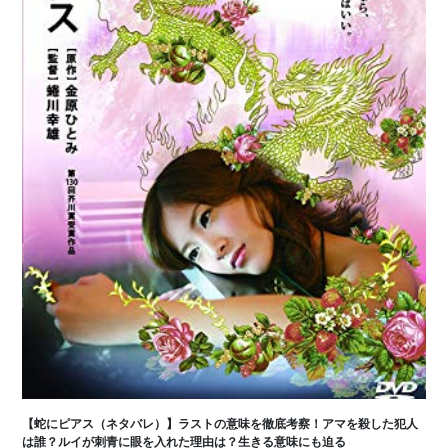
【蛇にピアス（ネタバレ）】ラストの意味を徹底考察！アマを殺した犯人
は誰？ルイが刺青に眼を入れた理由は？生きる意味にも迫る