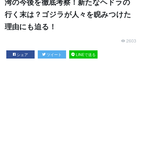
湾の今後を徹底考察！新たなヘドラの
行く末は？ゴジラが人々を睨みつけた
理由にも迫る！
2603
シェア
ツイート
LINEで送る