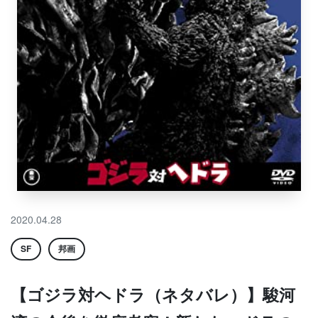
2020.04.28
SF
邦画
【ゴジラ対ヘドラ（ネタバレ）】駿河