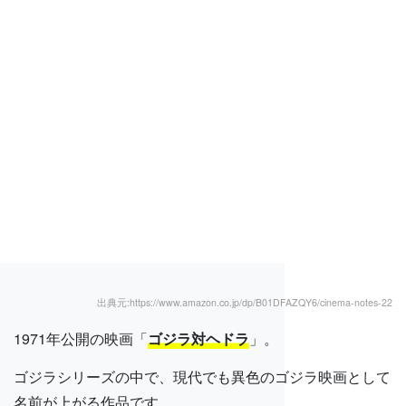
出典元:https://www.amazon.co.jp/dp/B01DFAZQY6/
cinema-notes-22
1971年公開の映画「
ゴジラ対ヘドラ
」。
ゴジラシリーズの中で、現代でも異色のゴジラ映画として
名前が上がる作品です。