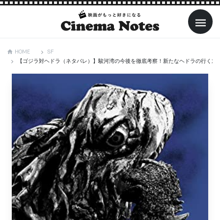
SF
HOME
【ゴジラ対ヘドラ（ネタバレ）】駿河湾の今後を徹底考察！新たなヘドラの行く末