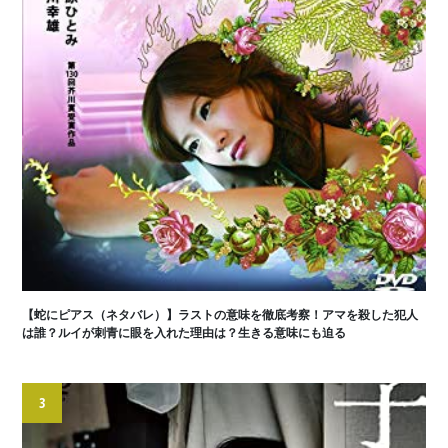
【蛇にピアス（ネタバレ）】ラストの意味を徹底考察！アマを殺した犯人
は誰？ルイが刺青に眼を入れた理由は？生きる意味にも迫る
3