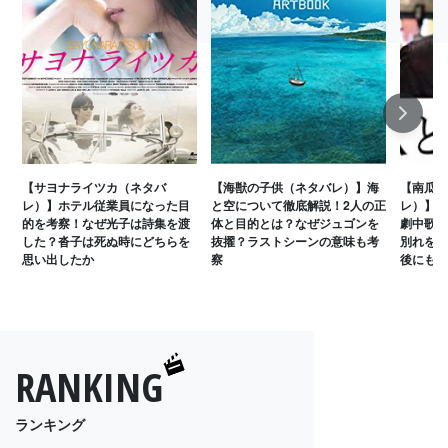
Next
【サヨナライツカ（ネタバ
【海獣の子供（ネタバレ）】海
【南瓜と
レ）】ホテル従業員になった目
と空について徹底解説！2人の正
レ）】タ
的を考察！なぜ光子は詩集を渡
体と目的とは？なぜジュゴンを
劇中歌は
した？沓子は死ぬ時にどちらを
抜擢？ラストシーンの意味も考
別れを決
思い出したか
察
後にも迫
RANKING
ランキング