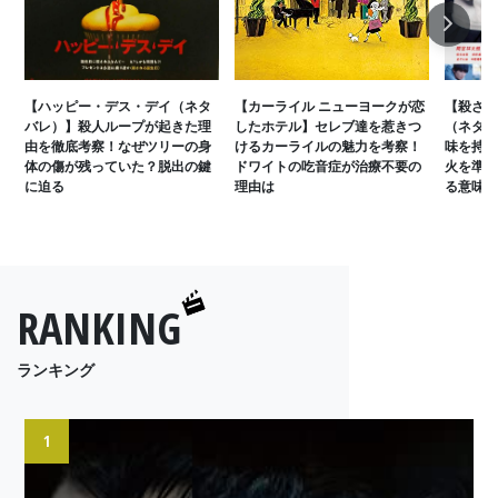
Next
【ハッピー・デス・デイ（ネタ
【カーライル ニューヨークが恋
【殺さな
バレ）】殺人ループが起きた理
したホテル】セレブ達を惹きつ
（ネタバ
由を徹底考察！なぜツリーの身
けるカーライルの魅力を考察！
味を持っ
体の傷が残っていた？脱出の鍵
ドワイトの吃音症が治療不要の
火を準備
に迫る
理由は
る意味と
RANKING
ランキング
1