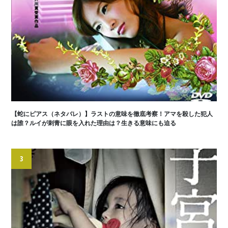
【蛇にピアス（ネタバレ）】ラストの意味を徹底考察！アマを殺した犯人
は誰？ルイが刺青に眼を入れた理由は？生きる意味にも迫る
3