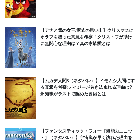
【アナと雪の女王/家族の思い出】クリスマスに
オラフを贈った真意を考察！クリストフが助け
に無関心な理由は？真の家族愛とは
【ムカデ人間3（ネタバレ）】イモムシ人間にす
る真意を考察!デイジーが巻き込まれる理由は?
州知事がラストで認めた要因とは
【ファンタスティック・フォー［超能力ユニッ
ト］（ネタバレ）】宇宙嵐が早く訪れた理由を