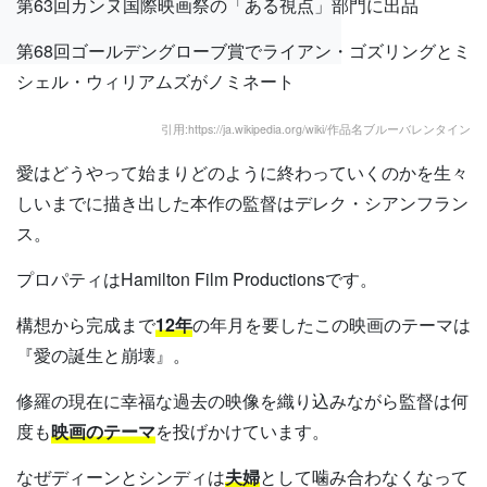
第63回カンヌ国際映画祭の「ある視点」部門に出品
第68回ゴールデングローブ賞でライアン・ゴズリングとミ
シェル・ウィリアムズがノミネート
引用:https://ja.wikipedia.org/wiki/作品名ブルーバレンタイン
愛はどうやって始まりどのように終わっていくのかを生々
しいまでに描き出した本作の監督はデレク・シアンフラン
ス。
プロパティはHamilton Film Productionsです。
構想から完成まで
12年
の年月を要したこの映画のテーマは
『愛の誕生と崩壊』。
修羅の現在に幸福な過去の映像を織り込みながら監督は何
度も
映画のテーマ
を投げかけています。
なぜディーンとシンディは
夫婦
として噛み合わなくなって