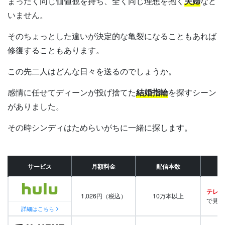
まったく同じ価値観を持ち、全く同じ理想を抱く
夫婦
など
いません。
そのちょっとした違いが決定的な亀裂になることもあれば
修復することもあります。
この先二人はどんな日々を送るのでしょうか。
感情に任せてディーンが投げ捨てた
結婚指輪
を探すシーン
がありました。
その時シンディはためらいがちに一緒に探します。
サービス
月額料金
配信本数
テレビ
1,026円（税込）
10万本以上
で見放
詳細はこちら