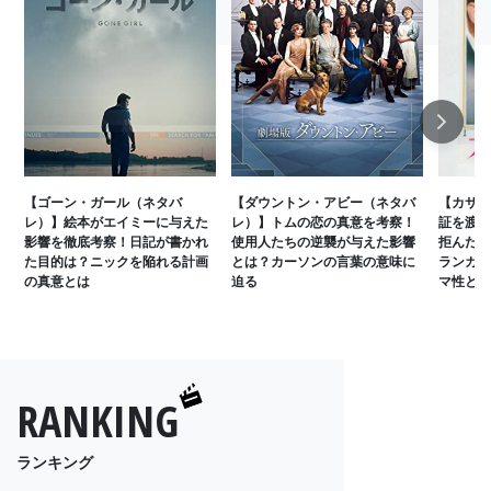
Next
【ゴーン・ガール（ネタバ
【ダウントン・アビー（ネタバ
【カサブ
レ）】絵本がエイミーに与えた
レ）】トムの恋の真意を考察！
証を渡し
影響を徹底考察！日記が書かれ
使用人たちの逆襲が与えた影響
拒んだの
た目的は？ニックを陥れる計画
とは？カーソンの言葉の意味に
ランカだ
の真意とは
迫る
マ性とは
RANKING
ランキング