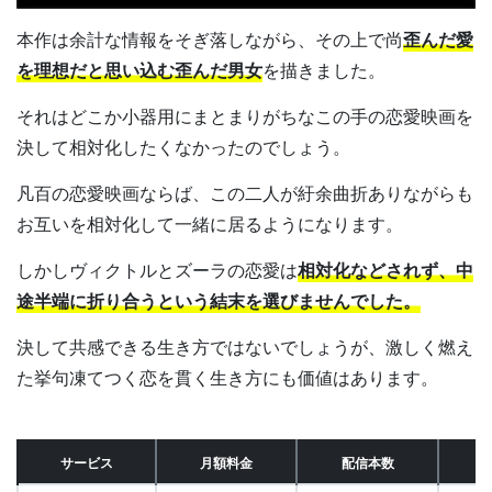
本作は余計な情報をそぎ落しながら、その上で尚
歪んだ愛
を理想だと思い込む歪んだ男女
を描きました。
それはどこか小器用にまとまりがちなこの手の恋愛映画を
決して相対化したくなかったのでしょう。
凡百の恋愛映画ならば、この二人が紆余曲折ありながらも
お互いを相対化して一緒に居るようになります。
しかしヴィクトルとズーラの恋愛は
相対化などされず、中
途半端に折り合うという結末を選びませんでした。
決して共感できる生き方ではないでしょうが、激しく燃え
た挙句凍てつく恋を貫く生き方にも価値はあります。
サービス
月額料金
配信本数