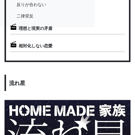
反りが合わない
二律背反
理想と現実の矛盾
相対化しない恋愛
流れ星