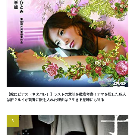
【蛇にピアス（ネタバレ）】ラストの意味を徹底考察！アマを殺した犯人
は誰？ルイが刺青に眼を入れた理由は？生きる意味にも迫る
3