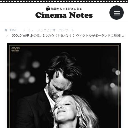
ミュージックビデオ・コンサート
HOME
【COLD WAR あの歌、2つの心（ネタバレ）】ヴィクトルがポーランドに帰国した