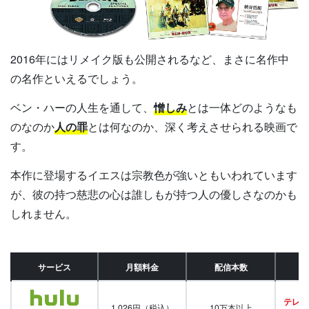
2016年にはリメイク版も公開されるなど、まさに名作中
の名作といえるでしょう。
ベン・ハーの人生を通して、
憎しみ
とは一体どのようなも
のなのか
人の罪
とは何なのか、深く考えさせられる映画で
す。
本作に登場するイエスは宗教色が強いともいわれています
が、彼の持つ慈悲の心は誰しもが持つ人の優しさなのかも
しれません。
サービス
月額料金
配信本数
テレビ
1,026円（税込）
10万本以上