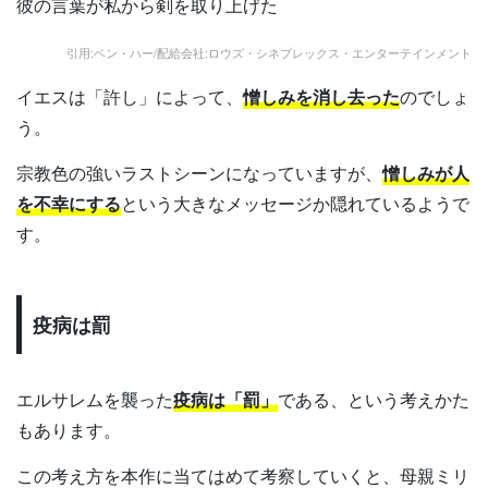
彼の言葉が私から剣を取り上げた
引用:ベン・ハー/配給会社:ロウズ・シネプレックス・エンターテインメント
イエスは「許し」によって、
憎しみを消し去った
のでしょ
う。
宗教色の強いラストシーンになっていますが、
憎しみが人
を不幸にする
という大きなメッセージか隠れているようで
す。
疫病は罰
エルサレムを襲った
疫病は「罰」
である、という考えかた
もあります。
この考え方を本作に当てはめて考察していくと、母親ミリ