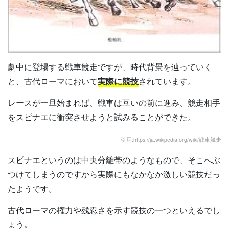
劇中に登場する戦車競走ですが、時代背景を辿っていく
と、古代ローマにおいて
実際に競技
されています。
レースが一旦始まれば、戦車は互いの前に進み、競走相手
をスピナエに衝突させようと試みることができた。
引用:https://ja.wikipedia.org/wiki/戦車競走
スピナエというのは中央分離帯のようなもので、そこへぶ
つけてしまうのですから実際にもなかなか激しい競技だっ
たようです。
古代ローマの権力や残忍さを示す競技の一つといえるでし
ょう。