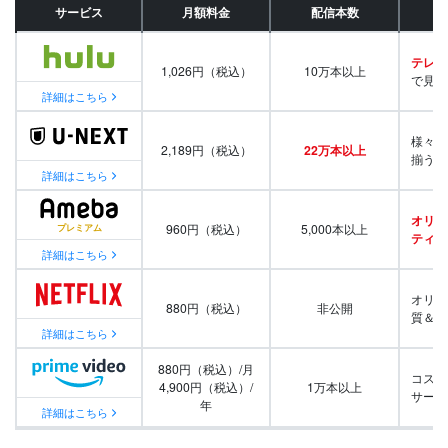
サービス
月額料金
配信本数
テレビ
1,026円（税込）
10万本以上
で見放
詳細はこちら
様々な
2,189円（税込）
22万本以上
揃う
詳細はこちら
オリジ
960円（税込）
5,000本以上
ティ番
詳細はこちら
オリジ
880円（税込）
非公開
質＆量
詳細はこちら
880円（税込）/月
コスパ
4,900円（税込）/
1万本以上
サービ
年
詳細はこちら