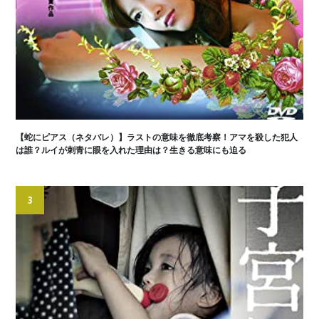
【蛇にピアス（ネタバレ）】ラストの意味を徹底考察！アマを殺した犯人
は誰？ルイが刺青に眼を入れた理由は？生きる意味にも迫る
3