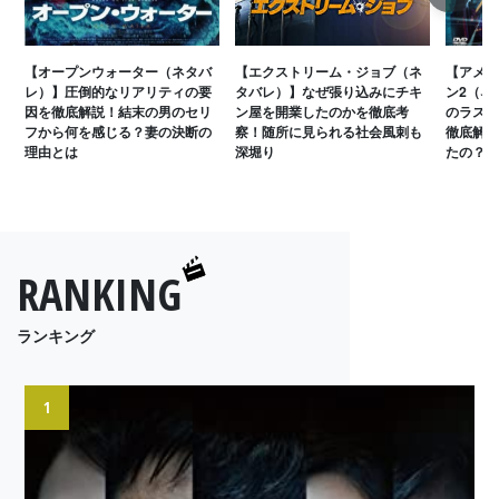
Next
【オープンウォーター（ネタバ
【エクストリーム・ジョブ（ネ
【アメイ
レ）】圧倒的なリアリティの要
タバレ）】なぜ張り込みにチキ
ン2（ネ
因を徹底解説！結末の男のセリ
ン屋を開業したのかを徹底考
のラスト
フから何を感じる？妻の決断の
察！随所に見られる社会風刺も
徹底解説
理由とは
深堀り
たの？
RANKING
ランキング
1