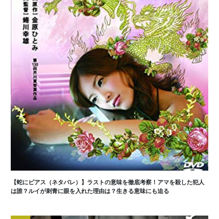
【蛇にピアス（ネタバレ）】ラストの意味を徹底考察！アマを殺した犯人
は誰？ルイが刺青に眼を入れた理由は？生きる意味にも迫る