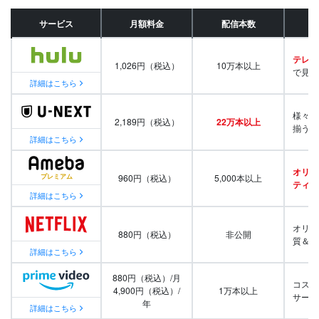
サービス
月額料金
配信本数
テレビ
1,026円（税込）
10万本以上
で見放
詳細はこちら
様々な
2,189円（税込）
22万本以上
揃う
詳細はこちら
オリジ
960円（税込）
5,000本以上
ティ番
詳細はこちら
オリジ
880円（税込）
非公開
質＆量
詳細はこちら
880円（税込）/月
コスパ
4,900円（税込）/
1万本以上
サービ
年
詳細はこちら