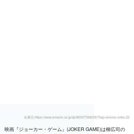
出典元:https://www.amazon.co.jp/dp/B00XTSM2Z6/?tag=cinema-notes-22
映画『ジョーカー・ゲーム』(JOKER GAME)は柳広司の