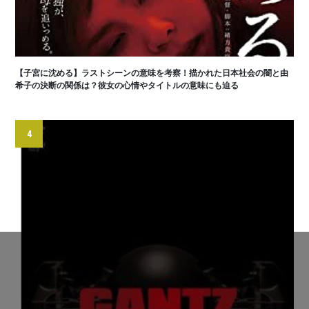
【子宮に沈める】ラストシーンの意味を考察！描かれた日本社会の闇と由
希子の決断の関係は？彼女の心情やタイトルの意味にも迫る
4