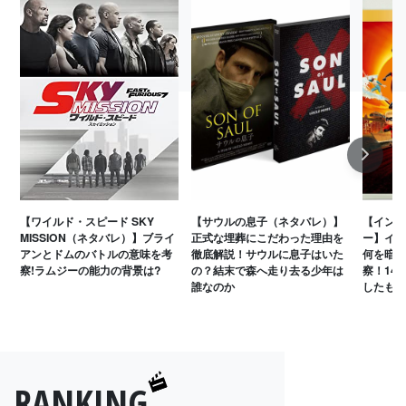
Next
【ワイルド・スピード SKY
【サウルの息子（ネタバレ）】
【インク
MISSION（ネタバレ）】ブライ
正式な埋葬にこだわった理由を
ー】イラ
アンとドムのバトルの意味を考
徹底解説！サウルに息子はいた
何を暗示
察!ラムジーの能力の背景は?
の？結末で森へ走り去る少年は
察！14
誰なのか
したもの
RANKING