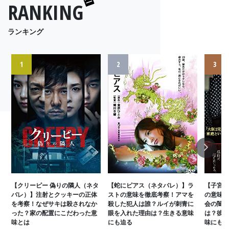
RANKING
ランキング
1
2
3
Next
【クリーピー 偽りの隣人（ネタ
【蛇にピアス（ネタバレ）】ラ
【子宮に
バレ）】注射とクッキーの正体
ストの意味を徹底考察！アマを
の意味を
を考察！なぜサキは殺されなか
殺した犯人は誰？ルイが刺青に
会の闇と
った？家の配置にこだわった意
眼を入れた理由は？生きる意味
は？彼女
味とは
にも迫る
味にも迫