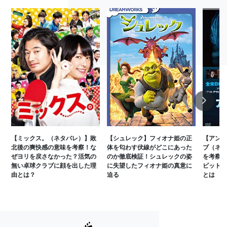
Next
【ミックス。（ネタバレ）】敗
【シュレック】フィオナ姫の正
【アンフ
北後の爽快感の意味を考察！な
体を匂わす伏線がどこにあった
ブ（ネタ
ぜヨリを戻さなかった？活気の
のか徹底検証！シュレックの姿
を考察！
無い卓球クラブに顔を出した理
に失望したフィオナ姫の真意に
ビットコ
由とは？
迫る
とは