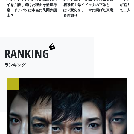
イを弁護し続けた理由を徹底考
底考察！母イドゥナの正体と
が協力し
察！ドノバンは本当に民間弁護
は？変化をテーマに掲げた真意
て二人は
士？
を深掘り
RANKING
ランキング
1