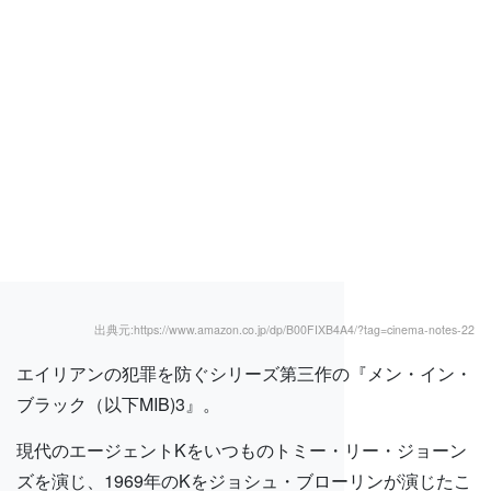
出典元:https://www.amazon.co.jp/dp/B00FIXB4A4/?tag=cinema-notes-22
エイリアンの犯罪を防ぐシリーズ第三作の『メン・イン・
ブラック（以下MIB)3』。
現代のエージェントKをいつものトミー・リー・ジョーン
ズを演じ、1969年のKをジョシュ・ブローリンが演じたこ