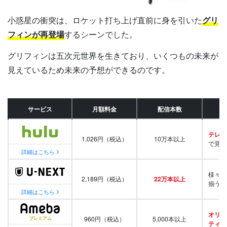
小惑星の衝突は、ロケット打ち上げ直前に身を引いた
グリ
フィンが再登場
するシーンでした。
グリフィンは五次元世界を生きており、いくつもの未来が
見えているため未来の予想ができるのです。
サービス
月額料金
配信本数
テレビ
1,026円（税込）
10万本以上
で見放
詳細はこちら
様々な
2,189円（税込）
22万本以上
揃う
詳細はこちら
オリジ
960円（税込）
5,000本以上
ティ番