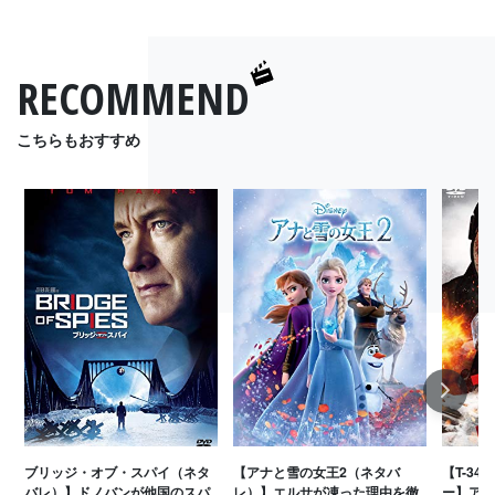
RECOMMEND
こちらもおすすめ
Next
ブリッジ・オブ・スパイ（ネタ
【アナと雪の女王2（ネタバ
【T-3
バレ）】ドノバンが他国のスパ
レ）】エルサが凍った理由を徹
ー】アレ