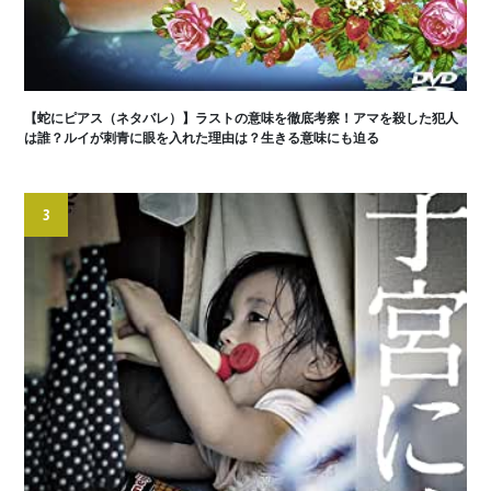
【蛇にピアス（ネタバレ）】ラストの意味を徹底考察！アマを殺した犯人
は誰？ルイが刺青に眼を入れた理由は？生きる意味にも迫る
3