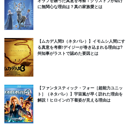
オラフを贈った真意を考察！クリストフが助け
に無関心な理由は？真の家族愛とは
【ムカデ人間3（ネタバレ）】イモムシ人間にす
る真意を考察!デイジーが巻き込まれる理由は?
州知事がラストで認めた要因とは
【ファンタスティック・フォー［超能力ユニッ
ト］（ネタバレ）】宇宙嵐が早く訪れた理由を
解説！ヒロインの下着姿が見える理由は