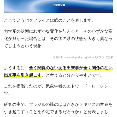
ここでいうバタフライとは蝶のことを表します。
力学系の状態にわずかな変化を与えると、そのわずかな変
化が無かった場合とは、その後の系の状態が大きく異なっ
てしまうという現象
引用:https://ja.wikipedia.org/wiki/バタフライ効果
ようするに、
全く関係のないある出来事
が
全く関係のない
出来事を引き起こす
、と考えると分かりやすいです。
これを提唱したのが、気象学者のエドワード・ローレン
ツ。
研究の中で、ブラジルの蝶のはばたきがテキサスの竜巻を
引き起こす（ことを否定できるだろうか）と発表しまし