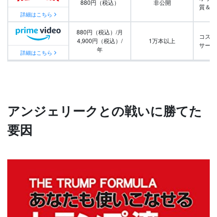
880円（税込）
非公開
質＆量
詳細はこちら
880円（税込）/月
コスパ
4,900円（税込）/
1万本以上
サービ
年
詳細はこちら
アンジェリークとの戦いに勝てた
要因