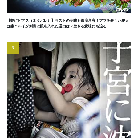
【蛇にピアス（ネタバレ）】ラストの意味を徹底考察！アマを殺した犯人
は誰？ルイが刺青に眼を入れた理由は？生きる意味にも迫る
3