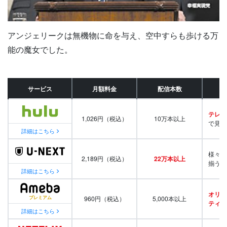
アンジェリークは無機物に命を与え、空中すらも歩ける万
能の魔女でした。
サービス
月額料金
配信本数
テレビ
1,026円（税込）
10万本以上
で見放
詳細はこちら
様々な
2,189円（税込）
22万本以上
揃う
詳細はこちら
オリジ
960円（税込）
5,000本以上
ティ番
詳細はこちら