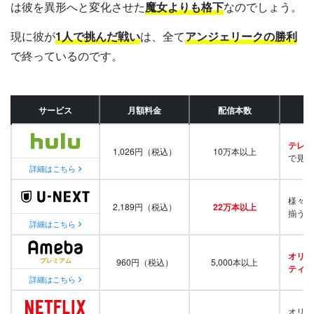
は彼を異形へと変化させた
魔女よりも格下
なのでしょう。
現に彼が
1人で挑んだ戦い
は、全て
アンジェリークの勝利
で終っているのです。
サービス
月額料金
配信本数
テレビ
1,026円（税込）
10万本以上
で見放
詳細はこちら
様々な
2,189円（税込）
22万本以上
揃う
詳細はこちら
オリジ
960円（税込）
5,000本以上
ティ番
詳細はこちら
オリジ