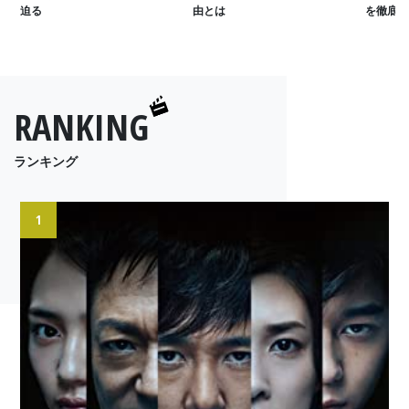
迫る
由とは
を徹底解
RANKING
ランキング
1