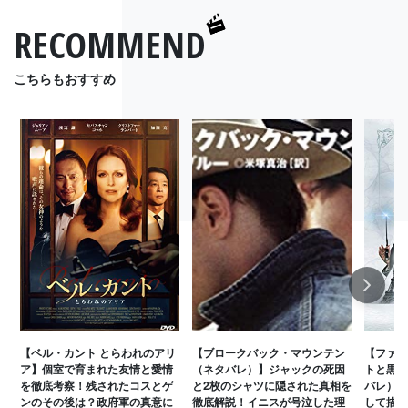
RECOMMEND
こちらもおすすめ
Next
【ベル・カント とらわれのアリ
【ブロークバック・マウンテン
【ファン
ア】個室で育まれた友情と愛情
（ネタバレ）】ジャックの死因
トと黒い
を徹底考察！残されたコスとゲ
と2枚のシャツに隠された真相を
バレ）】
ンのその後は？政府軍の真意に
徹底解説！イニスが号泣した理
して描き