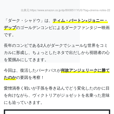
出典元:https://www.amazon.co.jp/dp/B00B511YUS/?tag=cinema-notes-22
「ダーク・シャドウ」は、
ティム・バートン×ジョニー・
デップ
のゴールデンコンビによるダークファンタジー映画
です。
長年のコンビである2人がダークでシュールな世界をコミ
カルに形成し、ちょっとしたネタで出だしから視聴者の心
を鷲掴みにしてきます。
今回は、復活したバーナバスが
何故アンジェリークに勝て
たのか
の要因を考察！
愛憎渦巻く戦いが子孫を巻き込んでどう変化したのかに目
を向けながら、ヴィクトリアがジョゼットを名乗った意味
にも迫っていきます。