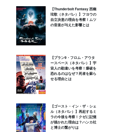
【Thunderbolt Fantasy 西幽
玹歌（ネタバレ）】フヨウの
自立決意の理由を考察！ムツ
の音楽が与えた影響とは
【プラン9・フロム・アウタ
ースペース（ネタバレ）】宇
宙人の勘違いを考察！爆破を
恐れるのはなぜ？死者を蘇ら
せる理由とは
【ゴースト・イン・ザ・シェ
ル（ネタバレ）】再起するミ
ラの今後を考察！クゼに記憶
が描かれた理由は？ハンカ社
と博士の繋がりは