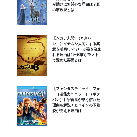
が助けに無関心な理由は？真
の家族愛とは
【ムカデ人間3（ネタバ
レ）】イモムシ人間にする真
意を考察!デイジーが巻き込ま
れる理由は?州知事がラスト
で認めた要因とは
【ファンタスティック・フォ
ー［超能力ユニット］（ネタ
バレ）】宇宙嵐が早く訪れた
理由を解説！ヒロインの下着
姿が見える理由は