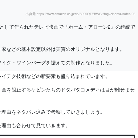
出典元:https://www.amazon.co.jp/dp/B000QTEBWS/?tag=cinema-notes-22
として作られたテレビ映画で『ホーム・アローン2』の続編で
ー家などの基本設定以外は実質のオリジナルとなります。
マイク・ワインバーグを据えての制作となりました。
ハイテク技術などの新要素も盛り込まれています。
計画を阻止するケビンたちのドタバタコメディは目が離せませ
た理由をネタバレ込みで考察していきましょう。
た理由も合わせて見ていきます。