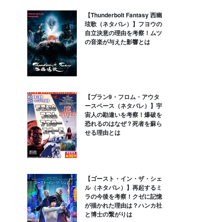
【Thunderbolt Fantasy 西幽
玹歌（ネタバレ）】フヨウの
自立決意の理由を考察！ムツ
の音楽が与えた影響とは
【プラン9・フロム・アウタ
ースペース（ネタバレ）】宇
宙人の勘違いを考察！爆破を
恐れるのはなぜ？死者を蘇ら
せる理由とは
【ゴースト・イン・ザ・シェ
ル（ネタバレ）】再起するミ
ラの今後を考察！クゼに記憶
が描かれた理由は？ハンカ社
と博士の繋がりは