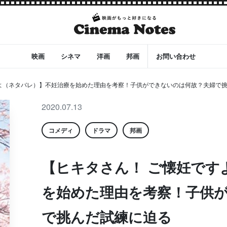
映画
シネマ
洋画
邦画
お問い合わせ
よ（ネタバレ）】不妊治療を始めた理由を考察！子供ができないのは何故？夫婦で
2020.07.13
コメディ
ドラマ
邦画
【ヒキタさん！ ご懐妊です
を始めた理由を考察！子供
で挑んだ試練に迫る