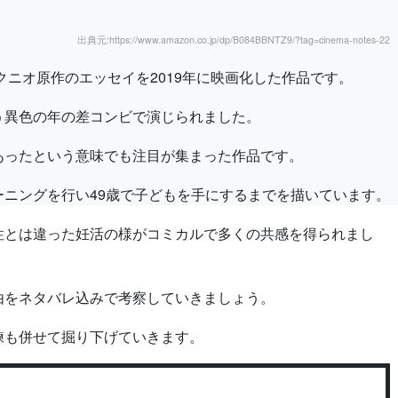
出典元:https://www.amazon.co.jp/dp/B084BBNTZ9/?tag=cinema-notes-22
クニオ原作のエッセイを2019年に映画化した作品です。
う異色の年の差コンビで演じられました。
あったという意味でも注目が集まった作品です。
ニングを行い49歳で子どもを手にするまでを描いています。
性とは違った妊活の様がコミカルで多くの共感を得られまし
由をネタバレ込みで考察していきましょう。
練も併せて掘り下げていきます。