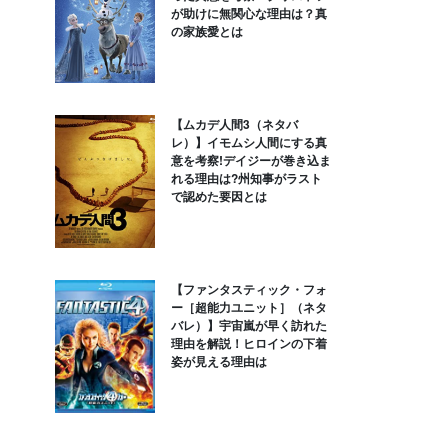
が助けに無関心な理由は？真
の家族愛とは
【ムカデ人間3（ネタバ
レ）】イモムシ人間にする真
意を考察!デイジーが巻き込ま
れる理由は?州知事がラスト
で認めた要因とは
【ファンタスティック・フォ
ー［超能力ユニット］（ネタ
バレ）】宇宙嵐が早く訪れた
理由を解説！ヒロインの下着
姿が見える理由は