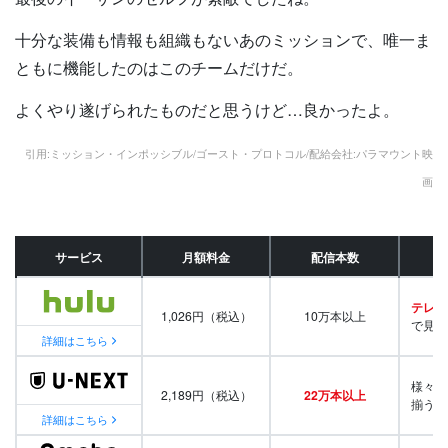
十分な装備も情報も組織もないあのミッションで、唯一ま
ともに機能したのはこのチームだけだ。
よくやり遂げられたものだと思うけど…良かったよ。
引用:ミッション・インポッシブル/ゴースト・プロトコル/配給会社:パラマウント映
画
サービス
月額料金
配信本数
テレビ
1,026円（税込）
10万本以上
で見放
詳細はこちら
様々な
2,189円（税込）
22万本以上
揃う
詳細はこちら