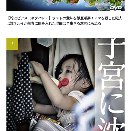
【蛇にピアス（ネタバレ）】ラストの意味を徹底考察！アマを殺した犯人
は誰？ルイが刺青に眼を入れた理由は？生きる意味にも迫る
3