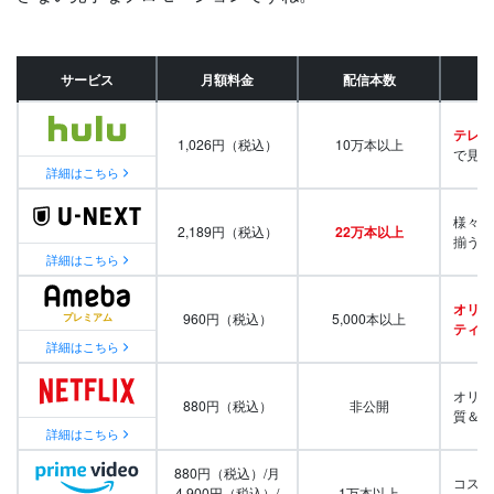
サービス
月額料金
配信本数
テレビ
1,026円（税込）
10万本以上
で見放
詳細はこちら
様々な
2,189円（税込）
22万本以上
揃う
詳細はこちら
オリジ
960円（税込）
5,000本以上
ティ番
詳細はこちら
オリジ
880円（税込）
非公開
質＆量
詳細はこちら
880円（税込）/月
コスパ
4,900円（税込）/
1万本以上