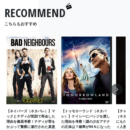
RECOMMEND
こちらもおすすめ
Next
【ネイバーズ（ネタバレ）】マ
【トゥモローランド（ネタバ
【チャイ
ックとテディが笑顔で再会した
レ）】ケイシーにバッジを渡し
（ネタバ
理由を徹底考察！テディが罪を
た理由を考察！謎の少女アテナ
にもたら
かぶって警察に連行された真意
の正体は？確率が99％になった
ィ人形の