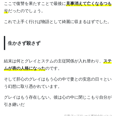
ここで復讐を果たすことで最後に
見事消えて亡くなるつも
り
だったのでしょう。
これで上手く行けば物語として綺麗に収まるはずでした。
生かさず殺さず
結末は何とグレイとステムの主従関係が入れ替わり、
ステ
ムが表の人格になった
のです。
そして肝心のグレイはもう心の中で妻との安息の日々とい
う幻想に取り憑かれています。
グレイはもう存在しない。彼は心の中に閉じこもり自分が
引き継いだ
引用:アップグレード/配給会社:パルコ