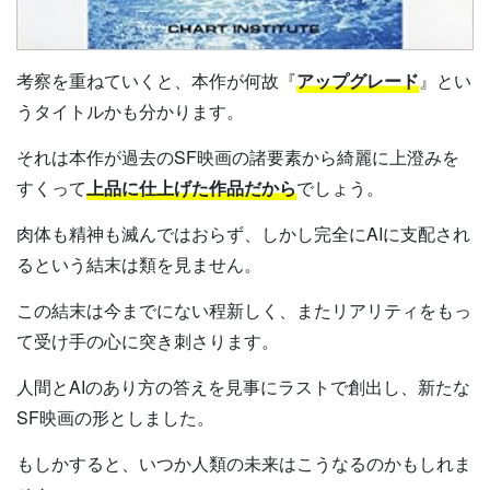
考察を重ねていくと、本作が何故『
アップグレード
』とい
うタイトルかも分かります。
それは本作が過去のSF映画の諸要素から綺麗に上澄みを
すくって
上品に仕上げた作品だから
でしょう。
肉体も精神も滅んではおらず、しかし完全にAIに支配され
るという結末は類を見ません。
この結末は今までにない程新しく、またリアリティをもっ
て受け手の心に突き刺さります。
人間とAIのあり方の答えを見事にラストで創出し、新たな
SF映画の形としました。
もしかすると、いつか人類の未来はこうなるのかもしれま