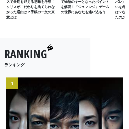
スで最期を迎える意味を考察！
て物語のキーとなったポイント
バレ）】
クリスがこだわりを捨てられな
を解説！「ジュマンジ」ゲーム
いを考察
かった理由は？手帳の一文の真
の世界にあなたも迷い込もう
は？なぜ
意とは
たのか
RANKING
ランキング
1