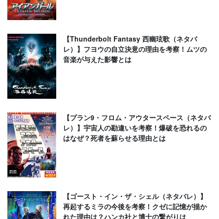
【Thunderbolt Fantasy 西幽玹歌（ネタバ
レ）】フヨウの自立決意の理由を考察！ムツの
音楽が与えた影響とは
【プラン9・フロム・アウタースペース（ネタバ
レ）】宇宙人の勘違いを考察！爆破を恐れるの
はなぜ？死者を蘇らせる理由とは
【ゴースト・イン・ザ・シェル（ネタバレ）】
再起するミラの今後を考察！クゼに記憶が描か
れた理由は？ハンカ社と博士の繋がりは