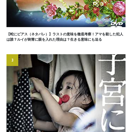
【蛇にピアス（ネタバレ）】ラストの意味を徹底考察！アマを殺した犯人
は誰？ルイが刺青に眼を入れた理由は？生きる意味にも迫る
3