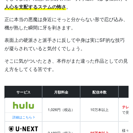
人心を支配するステムの怖さ
。
正に本当の悪魔は身近にそっと分からない形で忍び込み、
機が熟した瞬間に牙を剥きます。
表面上の硬派さと派手さに反して中身は実にSF的な技巧
が凝らされていると気付くでしょう。
そこに気がついたとき、本作がまた違った作品としての見
え方をしてくる筈です。
サービス
月額料金
配信本数
テレビ
1,026円（税込）
10万本以上
で見放
詳細はこちら
様々な
2,189円（税込）