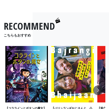
RECOMMEND
こちらもおすすめ
Next
【コララインとボタンの魔女】
【バジュランギおじさんと、小
【逃亡者