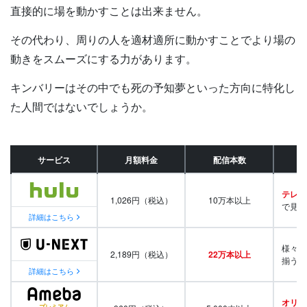
直接的に場を動かすことは出来ません。
その代わり、周りの人を適材適所に動かすことでより場の
動きをスムーズにする力があります。
キンバリーはその中でも死の予知夢といった方向に特化し
た人間ではないでしょうか。
サービス
月額料金
配信本数
テレビ
1,026円（税込）
10万本以上
で見放
詳細はこちら
様々な
2,189円（税込）
22万本以上
揃う
詳細はこちら
オリジ