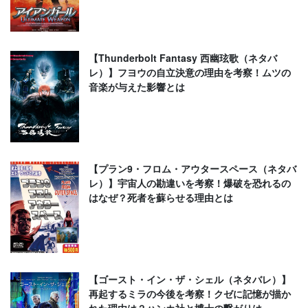
【Thunderbolt Fantasy 西幽玹歌（ネタバ
レ）】フヨウの自立決意の理由を考察！ムツの
音楽が与えた影響とは
【プラン9・フロム・アウタースペース（ネタバ
レ）】宇宙人の勘違いを考察！爆破を恐れるの
はなぜ？死者を蘇らせる理由とは
【ゴースト・イン・ザ・シェル（ネタバレ）】
再起するミラの今後を考察！クゼに記憶が描か
れた理由は？ハンカ社と博士の繋がりは