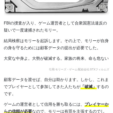
FBIの捜査が入り、ゲーム運営者として合衆国憲法違反の
疑いで一度逮捕されたモリー。
結局検察はモリーを起訴します。その上で、モリーが自身
の身を守るためには顧客データの提出が必要でした。
大変な中身よ。大勢が破滅する。家族の将来、命も危ない
引用:モリーズ・ゲーム/配給会社:STXフィルムズ
顧客データを渡せば、自分は助かります。しかし、これま
でプレイヤーとして参加してきた人たちが
「破滅」
するの
です。
ゲームの運営者として信用を勝ち取るには、
プレイヤーか
らの信頼が必要
なので、モリーは有罪を主張するのでし