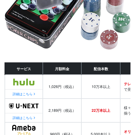
サービス
月額料金
配信本数
テレビ
1,026円（税込）
10万本以上
で見放
詳細はこちら
様々な
2,189円（税込）
22万本以上
揃う
詳細はこちら
オリジ
960円（税込）
5,000本以上