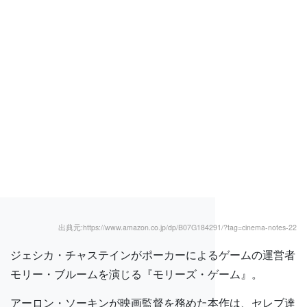
出典元:https://www.amazon.co.jp/dp/B07G184291/?tag=cinema-notes-22
ジェシカ・チャステインがポーカーによるゲームの運営者
モリー・ブルームを演じる『モリーズ・ゲーム』。
アーロン・ソーキンが映画監督を務めた本作は、セレブ達