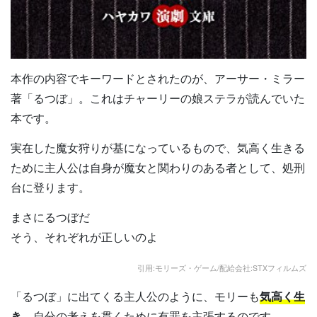
本作の内容でキーワードとされたのが、アーサー・ミラー
著「るつぼ」。これはチャーリーの娘ステラが読んでいた
本です。
実在した魔女狩りが基になっているもので、気高く生きる
ために主人公は自身が魔女と関わりのある者として、処刑
台に登ります。
まさにるつぼだ
そう、それぞれが正しいのよ
引用:モリーズ・ゲーム/配給会社:STXフィルムズ
「るつぼ」に出てくる主人公のように、モリーも
気高く生
き
、自分の考えを貫くために有罪を主張するのです。