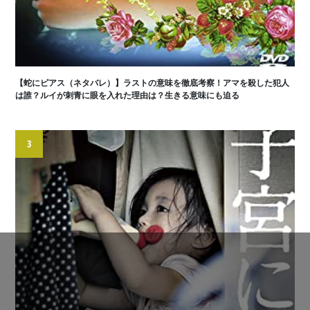
【蛇にピアス（ネタバレ）】ラストの意味を徹底考察！アマを殺した犯人
は誰？ルイが刺青に眼を入れた理由は？生きる意味にも迫る
3