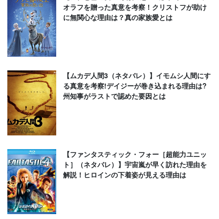
オラフを贈った真意を考察！クリストフが助け
に無関心な理由は？真の家族愛とは
【ムカデ人間3（ネタバレ）】イモムシ人間にす
る真意を考察!デイジーが巻き込まれる理由は?
州知事がラストで認めた要因とは
【ファンタスティック・フォー［超能力ユニッ
ト］（ネタバレ）】宇宙嵐が早く訪れた理由を
解説！ヒロインの下着姿が見える理由は