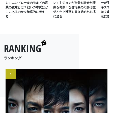
レ」エンドロールのモルドの言
レ）】ジョンが自分を許せた理
ーが手紙
葉の意味とは？戦いの本質はど
由を考察！なぜ母親の幻影は微
キスで崩
こにあるのかを徹底的に考え
笑んだ？漫画を書き始めた心境
は？車中
る！
に迫る
意に迫る
RANKING
ランキング
1