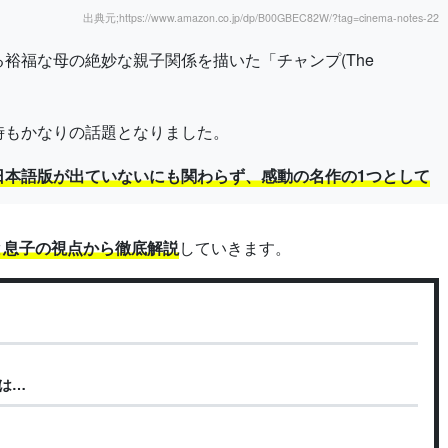
出典元;https://www.amazon.co.jp/dp/B00GBEC82W/?tag=cinema-notes-22
裕福な母の絶妙な親子関係を描いた「チャンプ(The
時もかなりの話題となりました。
日本語版が出ていないにも関わらず、感動の名作の1つとして
と息子の視点から徹底解説
していきます。
は…