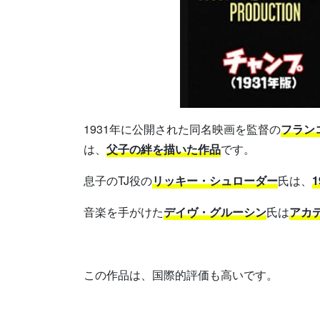
1931年に公開された同名映画を監督の
フランコ
は、
父子の絆を描いた作品
です。
息子のTJ役の
リッキー・シュローダー
氏は、
音楽を手がけた
デイヴ・グルーシン
氏は
アカ
この作品は、国際的評価も高いです。