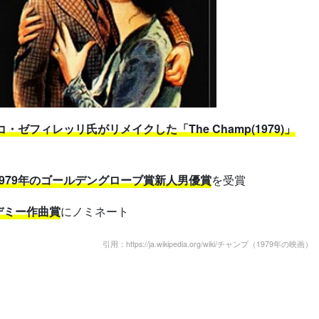
・ゼフィレッリ氏がリメイクした「The Champ(1979)」
1979年のゴールデングローブ賞新人男優賞
を受賞
デミー作曲賞
にノミネート
引用：https://ja.wikipedia.org/wiki/チャンプ（1979年の映画）