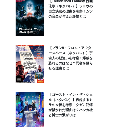
【Thunderbolt Fantasy 西幽
玹歌（ネタバレ）】フヨウの
自立決意の理由を考察！ムツ
の音楽が与えた影響とは
【プラン9・フロム・アウタ
ースペース（ネタバレ）】宇
宙人の勘違いを考察！爆破を
恐れるのはなぜ？死者を蘇ら
せる理由とは
【ゴースト・イン・ザ・シェ
ル（ネタバレ）】再起するミ
ラの今後を考察！クゼに記憶
が描かれた理由は？ハンカ社
と博士の繋がりは