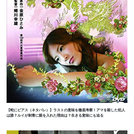
【蛇にピアス（ネタバレ）】ラストの意味を徹底考察！アマを殺した犯人
は誰？ルイが刺青に眼を入れた理由は？生きる意味にも迫る