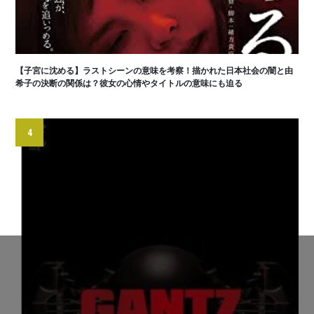
【子宮に沈める】ラストシーンの意味を考察！描かれた日本社会の闇と由
希子の決断の関係は？彼女の心情やタイトルの意味にも迫る
4