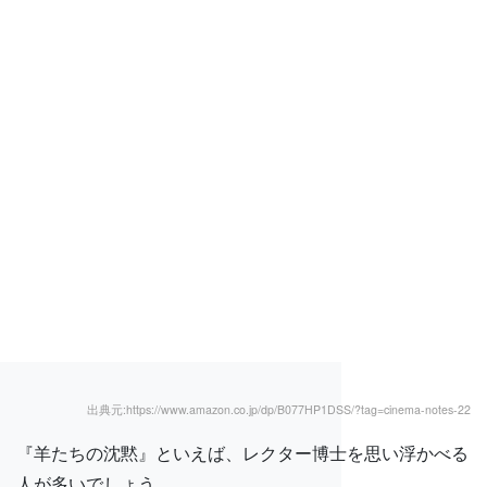
出典元:https://www.amazon.co.jp/dp/B077HP1DSS/?tag=cinema-notes-22
『羊たちの沈黙』といえば、レクター博士を思い浮かべる
人が多いでしょう。