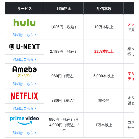
サービス
月額料金
配信本数
テレビ
1,026円（税込）
10万本以上
で見放
詳細はこちら
様々な
2,189円（税込）
22万本以上
揃う
詳細はこちら
オリジ
960円（税込）
5,000本以上
ティ番
詳細はこちら
オリジ
880円（税込）
非公開
質＆量
詳細はこちら
880円（税込）/月
コスパ
4,900円（税込）/
1万本以上
サービ
年
詳細はこちら