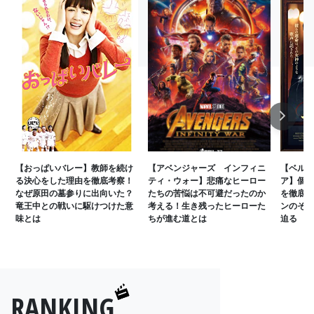
Next
【おっぱいバレー】教師を続け
【アベンジャーズ インフィニ
【ベル・
る決心をした理由を徹底考察！
ティ・ウォー】悲痛なヒーロー
ア】個室
なぜ原田の墓参りに出向いた？
たちの苦悩は不可避だったのか
を徹底考
竜王中との戦いに駆けつけた意
考える！生き残ったヒーローた
ンのその
味とは
ちが進む道とは
迫る
RANKING