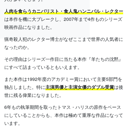
人肉を食らうカニバリスト・食人鬼ハンニバル・レクター
は本作を機に大ブレークし、2007年まで4作ものシリーズ
映画作品になりました。
猟奇殺人犯のレクター博士がなぜここまで世界の人気者に
なったのか。
その理由はシリーズ一作目に当たる本作『羊たちの沈黙』
にすべて詰まっているともいえます。
また本作は1992年度のアカデミー賞において主要5部門を
独占しました。特に
主演男優と主演女優のダブル受賞
は後
世に残る偉業になりました。
6年もの執筆期間を取ったトマス・ハリスの原作をベース
にしていることからも、本作は極めて重厚な作品になって
います。