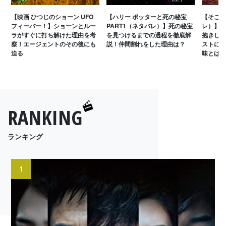
【映画 ひつじのショーン UFO
【ハリー ポッターと死の秘宝
【そこの
フィーバー！】ショーンとルー
PART1（ネタバレ）】死の秘宝
レ）】達
ラがすぐに打ち解けた理由を考
を見つけるまでの過程を徹底解
抱きしめ
察！エージェントのその後にも
説！仲間割れをした理由は？
ストに二
迫る
味とは
RANKING
ランキング
1