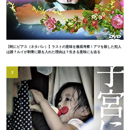
【蛇にピアス（ネタバレ）】ラストの意味を徹底考察！アマを殺した犯人
は誰？ルイが刺青に眼を入れた理由は？生きる意味にも迫る
3