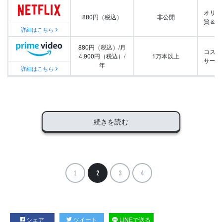
オリジ
880円（税込）
非公開
質＆量
詳細はこちら
880円（税込）/月
コスパ
4,900円（税込）/
1万本以上
サービ
年
詳細はこちら
続きを読む
1
2
3
4
シェア
ツイート
LINEで送る