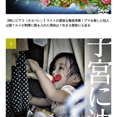
【蛇にピアス（ネタバレ）】ラストの意味を徹底考察！アマを殺した犯人
は誰？ルイが刺青に眼を入れた理由は？生きる意味にも迫る
3