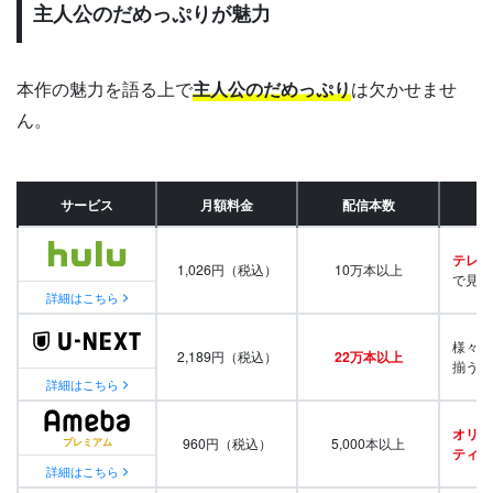
主人公のだめっぷりが魅力
本作の魅力を語る上で
主人公のだめっぷり
は欠かせませ
ん。
サービス
月額料金
配信本数
テレビ
1,026円（税込）
10万本以上
で見放
詳細はこちら
様々な
2,189円（税込）
22万本以上
揃う
詳細はこちら
オリジ
960円（税込）
5,000本以上
ティ番
詳細はこちら