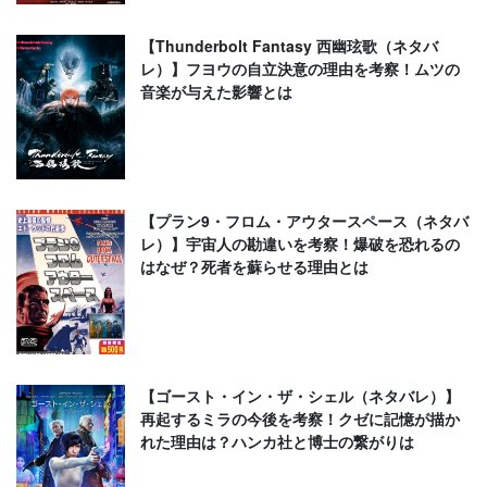
【Thunderbolt Fantasy 西幽玹歌（ネタバ
レ）】フヨウの自立決意の理由を考察！ムツの
音楽が与えた影響とは
【プラン9・フロム・アウタースペース（ネタバ
レ）】宇宙人の勘違いを考察！爆破を恐れるの
はなぜ？死者を蘇らせる理由とは
【ゴースト・イン・ザ・シェル（ネタバレ）】
再起するミラの今後を考察！クゼに記憶が描か
れた理由は？ハンカ社と博士の繋がりは