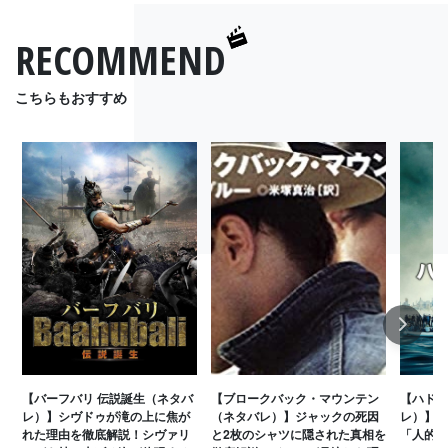
RECOMMEND
こちらもおすすめ
Next
【バーフバリ 伝説誕生（ネタバ
【ブロークバック・マウンテン
【ハドソ
レ）】シヴドゥが滝の上に焦が
（ネタバレ）】ジャックの死因
レ）】サ
れた理由を徹底解説！シヴァリ
と2枚のシャツに隠された真相を
「人的要