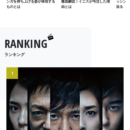
ンガを持ち上げる姿が体現する
徹底解説！イニスが号泣した理
ッシング
ものとは
由とは
迫る
RANKING
ランキング
1