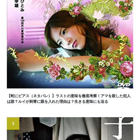
【蛇にピアス（ネタバレ）】ラストの意味を徹底考察！アマを殺した犯人
は誰？ルイが刺青に眼を入れた理由は？生きる意味にも迫る
3