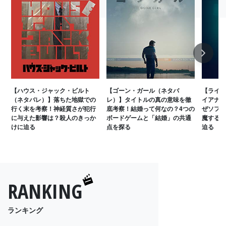
Next
【ハウス・ジャック・ビルト
【ゴーン・ガール（ネタバ
【ライト
（ネタバレ）】落ちた地獄での
レ）】タイトルの真の意味を徹
イアナの
行く末を考察！神経質さが犯行
底考察！結婚って何なの？4つの
ぜソフィ
に与えた影響は？殺人のきっか
ボードゲームと「結婚」の共通
魔する？
けに迫る
点を探る
迫る
RANKING
ランキング