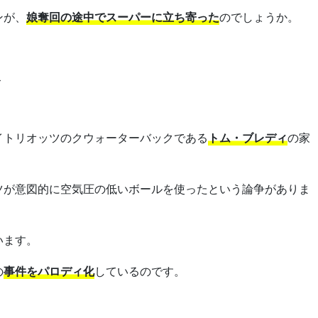
ンが、
娘奪回の途中でスーパーに立ち寄った
のでしょうか。
ィ
イトリオッツのクウォーターバックである
トム・ブレディ
の家
ツが意図的に空気圧の低いボールを使ったという論争がありま
います。
の
事件をパロディ化
しているのです。