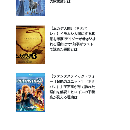
の家族愛とは
【ムカデ人間3（ネタバ
レ）】イモムシ人間にする真
意を考察!デイジーが巻き込ま
れる理由は?州知事がラスト
で認めた要因とは
【ファンタスティック・フォ
ー［超能力ユニット］（ネタ
バレ）】宇宙嵐が早く訪れた
理由を解説！ヒロインの下着
姿が見える理由は