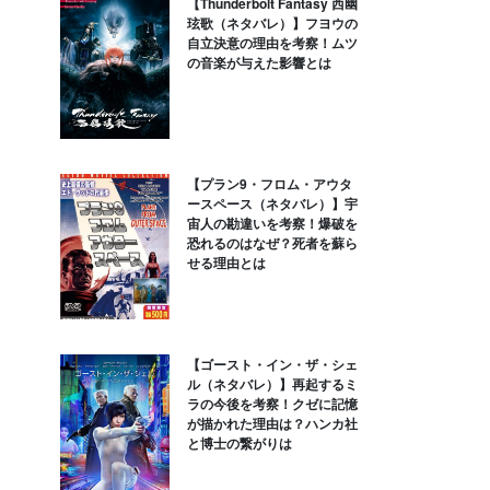
【Thunderbolt Fantasy 西幽
玹歌（ネタバレ）】フヨウの
自立決意の理由を考察！ムツ
の音楽が与えた影響とは
【プラン9・フロム・アウタ
ースペース（ネタバレ）】宇
宙人の勘違いを考察！爆破を
恐れるのはなぜ？死者を蘇ら
せる理由とは
【ゴースト・イン・ザ・シェ
ル（ネタバレ）】再起するミ
ラの今後を考察！クゼに記憶
が描かれた理由は？ハンカ社
と博士の繋がりは