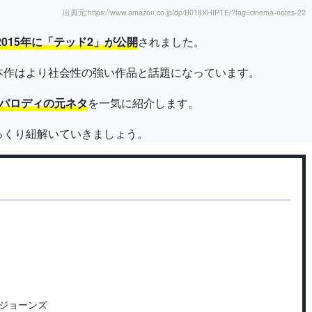
出典元:https://www.amazon.co.jp/dp/B018XHIPTE/?tag=cinema-notes-22
2015年に「テッド2」が公開
されました。
本作はより社会性の強い作品と話題になっています。
パロディの元ネタ
を一気に紹介します。
っくり紐解いていきましょう。
ジョーンズ