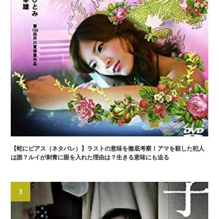
【蛇にピアス（ネタバレ）】ラストの意味を徹底考察！アマを殺した犯人
は誰？ルイが刺青に眼を入れた理由は？生きる意味にも迫る
3