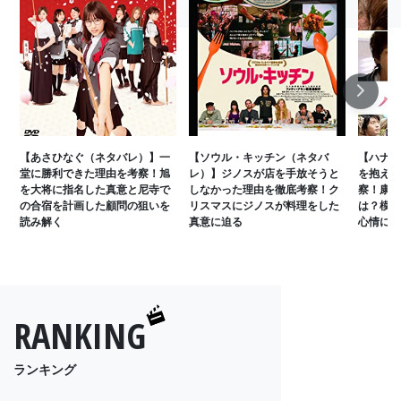
Next
【あさひなぐ（ネタバレ）】一
【ソウル・キッチン（ネタバ
【ハナミ
堂に勝利できた理由を考察！旭
レ）】ジノスが店を手放そうと
を抱えて
を大将に指名した真意と尼寺で
しなかった理由を徹底考察！ク
察！康平
の合宿を計画した顧問の狙いを
リスマスにジノスが料理をした
は？模型
読み解く
真意に迫る
心情に迫
RANKING
ランキング